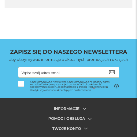
ZAPISZ SIĘ DO NASZEGO NEWSLETTERA
aby otrzymywać informacje o aktualnych promocjach i okazjach
SUBSKRYB
Chcę otrzymywać Newsletter. Chcę otrzymywać na podany adres
e-mail informacje o promocjach, nowościach, konkursach,
specjalnych rabatach. Zapoznałem się z treścią Regulaminu oraz
Polityki Prywatności i akceptuję ich postanowienia.
INFORMACJE
POMOC I OBSŁUGA
TWOJE KONTO