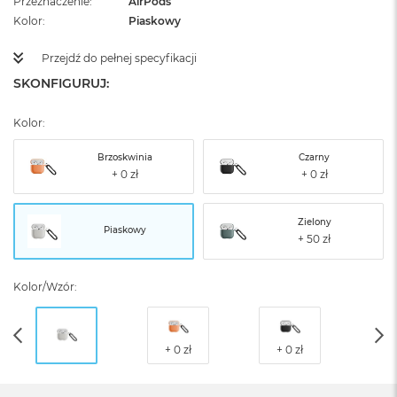
Przeznaczenie
AirPods
Kolor
Piaskowy
Przejdź do pełnej specyfikacji
SKONFIGURUJ:
Kolor:
Brzoskwinia
Czarny
Zielony
Piaskowy
Kolor/Wzór: