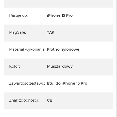
została zatwierdzona przez Bluesign
Ultralekki korpus z poliwęglanu
2 punkty montażowe dla kotwic Peak Design
Pasuje do
:
iPhone 15 Pro
umożliwiają podpięcie / przenoszenie telefonu za
pomocą dowolnego paska Peak Design
*MagSafe jest zastrzeżonym znakiem towarowym firmy Apple,
MagSafe
:
TAK
Inc.
Materiał wykonania
:
Płótno nylonowe
Kolor
:
Musztardowy
Zawartość zestawu
:
Etui do iPhone 15 Pro
Znak zgodności
:
CE