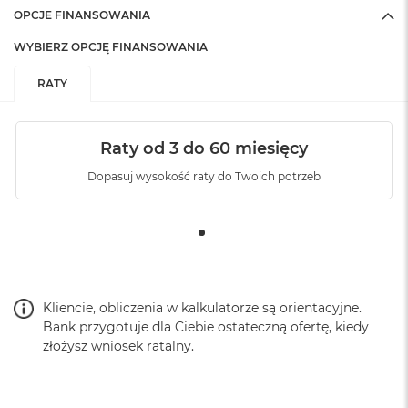
OPCJE FINANSOWANIA
WYBIERZ OPCJĘ FINANSOWANIA
RATY
Raty od 3 do 60 miesięcy
Dopasuj wysokość raty do Twoich potrzeb
Wymiary
2,4 mm grubość tylnej ścianki
3,4 mm boczny i górny zderzak z TPU
(termoplastycznego poliuretanu)
5,6 mm dolny zderzak z TPU
Waga:
40g (waha się +/- 4g w zależności od modelu telefonu)
Kliencie, obliczenia w kalkulatorze są orientacyjne.
Bank przygotuje dla Ciebie ostateczną ofertę, kiedy
Materiały
złożysz wniosek ratalny.
Zewnętrzna powłoka z płótna nylonowego w 100%
pochodzącego z recyklingu, odpornego na warunki
atmosferyczne, zatwierdzona przez Bluesign
Ultralekki korpus z poliwęglanu