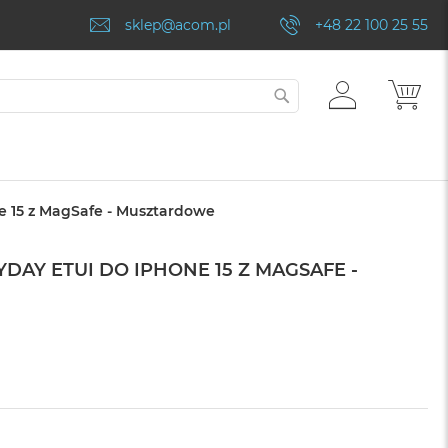
sklep@acom.pl
+48 22 100 25 55
ZALOGUJ
MÓJ
SZUKAJ
SIĘ
e 15 z MagSafe - Musztardowe
DAY ETUI DO IPHONE 15 Z MAGSAFE -