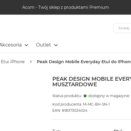
Acom - Twój sklep z produktami Premium
Szukaj
Akcesoria
Outlet
Etui iPhone
Peak Design Mobile Everyday Etui do iPhon
PEAK DESIGN MOBILE EVERY
MUSZTARDOWE
Status produktu:
dostępny w magazynie
Kod producenta: M-MC-BH-SN-1
EAN: 818373024024