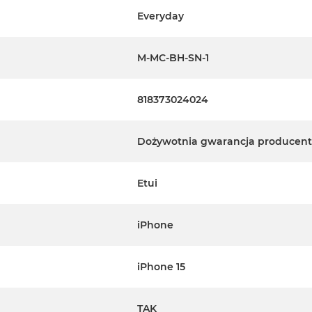
Everyday
le, Inc.
M-MC-BH-SN-1
818373024024
Dożywotnia gwarancja producen
Etui
znego poliuretanu)
iPhone
nu)
iPhone 15
pochodzącego z recyklingu,
 przez Bluesign
TAK