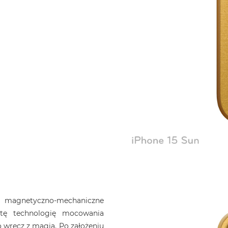
y magnetyczno-mechaniczne
tę technologię mocowania
o wręcz z magią. Po założeniu