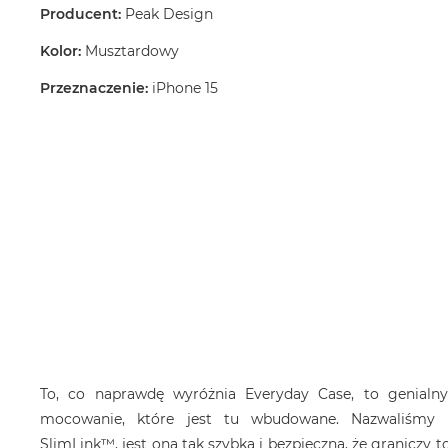
Producent:
Peak Design
Kolor:
Musztardowy
Przeznaczenie:
iPhone 15
To, co naprawdę wyróżnia Everyday Case, to genialn
mocowanie, które jest tu wbudowane. Nazwaliśmy 
SlimLink™, jest ona tak szybka i bezpieczna, że graniczy t