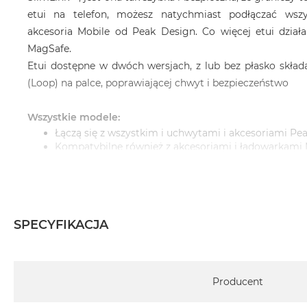
etui na telefon, możesz natychmiast podłączać wszy
akcesoria Mobile od Peak Design. Co więcej etui dział
MagSafe.
Etui dostępne w dwóch wersjach, z lub bez płasko składan
(Loop) na palce, poprawiającej chwyt i bezpieczeństwo
Wszystkie modele:
Łączą się z wszystkim i uchwytami i akcesoriami Pe
Kompatybilne również z akcesoriami i ładowarkami
Wbudowana technologia blokady magnetyczne
niezwykle bezpieczna i sprawia wrażenie magicznej
Super cienki profil 2,4 mm
Gumowy zderzak (bumper) absorbujący wstrząsy i u
Dodatkowa ochrona wokół ekranu i obiektywu apar
SPECYFIKACJA
Ochrona przed upadkiem z wysokości 2 m
Powłoka z nylonowej tkaniny płóciennej jest odpor
pochodzi w 100% z recyklingu i została zatwierdzona
Specyfikacja
Ultralekki korpus z poliwęglanu
Producent
2 punkty montażowe dla kotwic Peak Design
przenoszenie telefonu za pomocą dowolnego paska