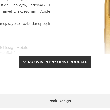
stkie uchwyty, ładowarki i
a nawet z akcesoriami Apple
ej, szybko rozkładanej pętli
ak Design Mobile
 MagSafe*
j (zwana SlimLink™) jest
ROZWIŃ PEŁNY OPIS PRODUKTU
derzenia na całym obwodzie
atu
na na warunki atmosferyczne,
 przez Bluesign
Peak Design
 umożliwiają podpięcie /
 Peak Design