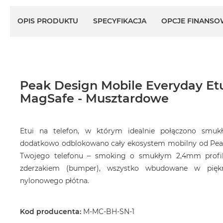
OPIS PRODUKTU
SPECYFIKACJA
OPCJE FINANSO
Peak Design Mobile Everyday Etu
MagSafe - Musztardowe
Etui na telefon, w którym idealnie połączono smukł
dodatkowo odblokowano cały ekosystem mobilny od Peak
Twojego telefonu – smoking o smukłym 2,4mm pro
zderzakiem (bumper), wszystko wbudowane w pię
nylonowego płótna.
Kod producenta:
M-MC-BH-SN-1