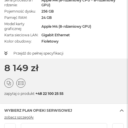
Seria procesora i
Apple M4 (8-rdzeniowy CPU + 8-rdzeniowy
rdzenie
GPU)
Pojemność dysku
256 GB
Pamięć RAM
24 GB
Model karty
Apple M4 (8-rdzeniowy GPU)
graficznej
Karta sieciowa LAN
Gigabit Ethernet
Kolor obudowy
Fioletowy
Przejdź do pełnej specyfikacji
8 149 zł
zapytaj o produkt
+48 22 100 25 55
WYBIERZ PLAN OPIEKI SERWISOWEJ
zobacz szczegóły