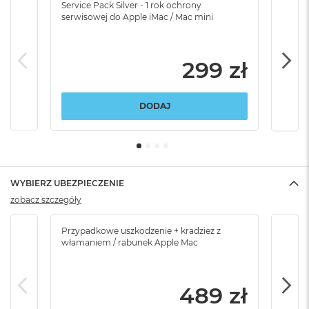
Service Pack Silver - 1 rok ochrony
Servi
serwisowej do Apple iMac / Mac mini
serw
299 zł
DODAJ
WYBIERZ UBEZPIECZENIE
zobacz szczegóły
Przypadkowe uszkodzenie + kradzież z
Brak
włamaniem / rabunek Apple Mac
489 zł