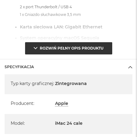
2 x port Thunderbolt / USB 4
1 x Gniazdo słuchawkowe 3,5 mm
Karta sieciowa LAN: Gigabit Ethernet
System operacyjny macOS Sequoia
ROZWIŃ PEŁNY OPIS PRODUKTU
- lub nowszy, z darmową aktualizacją.
SPECYFIKACJA
Specyfikacja
Typ karty graficznej
:
Zintegrowana
Informacje o produkcie:
iMac jest nowy
Producent
:
Apple
Pochodzi od polskiego, oficjalnego dystrybutora Apple.
Model
:
iMac 24 cale
Posiada pełną, 12 miesięczną gwarancję
producenta