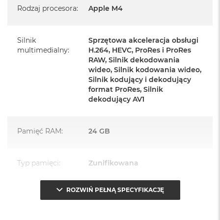
Rodzaj procesora
:
Apple M4
Zasilacz o mocy 143W
Przewód zasilający (2 m)
Silnik
Sprzętowa akceleracja obsługi
multimedialny
:
H.264, HEVC, ProRes i ProRes
Przewód USB‑C do ładowania
RAW, Silnik dekodowania
wideo, Silnik kodowania wideo,
Silnik kodujący i dekodujący
format ProRes, Silnik
dekodujący AV1
Najważniejsze cechy:
Pamięć RAM
:
24 GB
PASUJE WSZĘDZIE
– Ten zaskakująco smukły, dostępny w
siedmiu wspaniałych kolorach desktop all‑in‑one będzie
ozdobą, gdziekolwiek się pojawi.
Typ pamięci
:
Zunifikowana
TURBODOPALANY CZIPEM M4
– Z czipem Apple M4
ROZWIŃ PEŁNĄ SPECYFIKACJĘ
zrobisz więcej szybciej. Bawisz się czy pracujesz, edytujesz
Przepustowość
120 GB/s
zdjęcia, tworzysz prezentacje czy grasz – wszystko śmiga.
pamięci
: