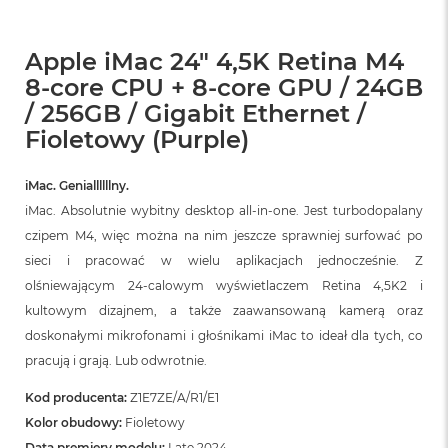
Apple iMac 24" 4,5K Retina M4
8-core CPU + 8-core GPU / 24GB
/ 256GB / Gigabit Ethernet /
Fioletowy (Purple)
iMac. Geniallllllny.
iMac. Absolutnie wybitny desktop all‑in‑one. Jest turbodopalany
czipem M4, więc można na nim jeszcze sprawniej surfować po
sieci i pracować w wielu aplikacjach jednocześnie. Z
olśniewającym 24‑calowym wyświetlaczem Retina 4,5K2 i
kultowym dizajnem, a także zaawansowaną kamerą oraz
doskonałymi mikrofonami i głośnikami iMac to ideał dla tych, co
pracują i grają. Lub odwrotnie.
Kod producenta:
Z1E7ZE/A/R1/E1
Kolor obudowy:
Fioletowy
Data premiery modelu:
Late 2024