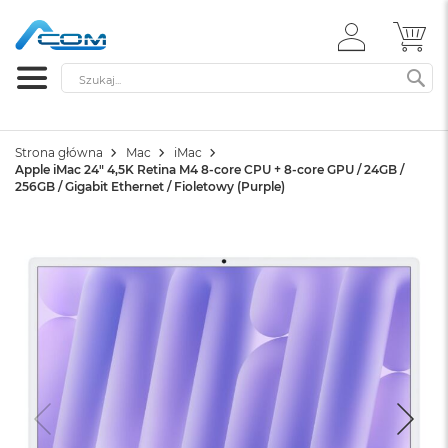
ZALOGUJ
MÓ
SIĘ
Szukaj
SZ
Strona główna
Mac
iMac
Apple iMac 24" 4,5K Retina M4 8-core CPU + 8-core GPU / 24GB /
256GB / Gigabit Ethernet / Fioletowy (Purple)