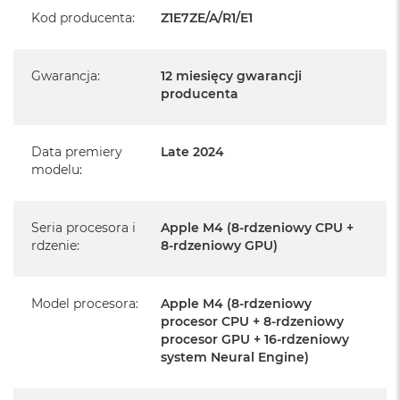
Kod producenta
:
Z1E7ZE/A/R1/E1
Realizowaną w każdym autoryzowanym punkcie
serwisowym Apple na terenie całego świata.
Istnieje możliwość przedłużenia gwarancji producenta.
Gwarancja
:
12 miesięcy gwarancji
Szczegółowe informacje na ten temat uzyskają Państwo
producenta
kontaktując się z naszym handlowcem.
Posiada fabryczne opakowanie
Data premiery
Late 2024
modelu
:
Posiada system operacyjny macOS w języku
polskim oraz polskie menu
Język polski wybieramy przy pierwszym uruchomieniu
Seria procesora i
Apple M4 (8-rdzeniowy CPU +
rdzenie
:
8-rdzeniowy GPU)
urządzenia.
Zawartość zestawu:
Model procesora
:
Apple M4 (8-rdzeniowy
procesor CPU + 8-rdzeniowy
24-calowy iMac
procesor GPU + 16-rdzeniowy
system Neural Engine)
Magic Keyboard
Mysz Magic Mouse