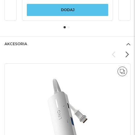
DODAJ
AKCESORIA
POR