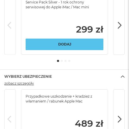
Service Pack Silver - 1 rok ochrony
Servi
serwisowej do Apple iMac / Mac mini
serw
299 zł
DODAJ
WYBIERZ UBEZPIECZENIE
zobacz szczegóły
Przypadkowe uszkodzenie + kradzież z
Brak
włamaniem / rabunek Apple Mac
489 zł