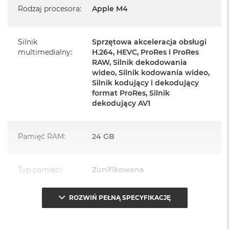
Rodzaj procesora
:
Apple M4
Zasilacz o mocy 143W
Przewód zasilający (2 m)
Silnik
Sprzętowa akceleracja obsługi
multimedialny
:
H.264, HEVC, ProRes i ProRes
Przewód USB‑C do ładowania
RAW, Silnik dekodowania
wideo, Silnik kodowania wideo,
Silnik kodujący i dekodujący
format ProRes, Silnik
dekodujący AV1
Najważniejsze cechy:
Pamięć RAM
:
24 GB
PASUJE WSZĘDZIE
– Ten zaskakująco smukły, dostępny w
siedmiu wspaniałych kolorach desktop all‑in‑one będzie
ozdobą, gdziekolwiek się pojawi.
Typ pamięci
:
Zunifikowana
TURBODOPALANY CZIPEM M4
– Z czipem Apple M4
ROZWIŃ PEŁNĄ SPECYFIKACJĘ
zrobisz więcej szybciej. Bawisz się czy pracujesz, edytujesz
Przepustowość
120 GB/s
zdjęcia, tworzysz prezentacje czy grasz – wszystko śmiga.
pamięci
: