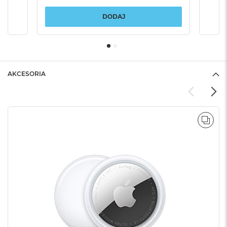
DODAJ
AKCESORIA
POR