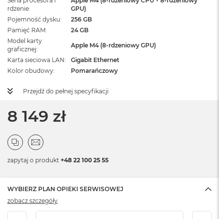
Seria procesora i
Apple M4 (8-rdzeniowy CPU + 8-rdzeniowy
rdzenie
GPU)
Pojemność dysku
256 GB
Pamięć RAM
24 GB
Model karty
Apple M4 (8-rdzeniowy GPU)
graficznej
Karta sieciowa LAN
Gigabit Ethernet
Kolor obudowy
Pomarańczowy
Przejdź do pełnej specyfikacji
8 149 zł
zapytaj o produkt
+48 22 100 25 55
WYBIERZ PLAN OPIEKI SERWISOWEJ
zobacz szczegóły