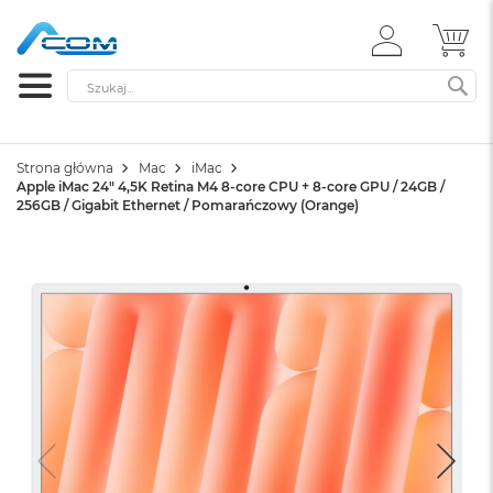
ZALOGUJ
MÓ
SIĘ
Szukaj
SZ
Strona główna
Mac
iMac
Apple iMac 24" 4,5K Retina M4 8-core CPU + 8-core GPU / 24GB /
256GB / Gigabit Ethernet / Pomarańczowy (Orange)