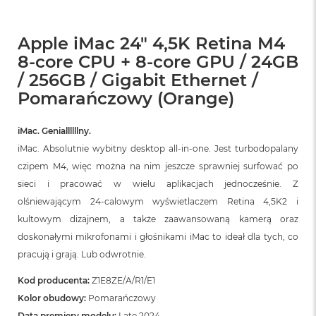
Apple iMac 24" 4,5K Retina M4
8-core CPU + 8-core GPU / 24GB
/ 256GB / Gigabit Ethernet /
Pomarańczowy (Orange)
iMac. Geniallllllny.
iMac. Absolutnie wybitny desktop all‑in‑one. Jest turbodopalany
czipem M4, więc można na nim jeszcze sprawniej surfować po
sieci i pracować w wielu aplikacjach jednocześnie. Z
olśniewającym 24‑calowym wyświetlaczem Retina 4,5K2 i
kultowym dizajnem, a także zaawansowaną kamerą oraz
doskonałymi mikrofonami i głośnikami iMac to ideał dla tych, co
pracują i grają. Lub odwrotnie.
Kod producenta:
Z1E8ZE/A/R1/E1
Kolor obudowy:
Pomarańczowy
Data premiery modelu:
Late 2024