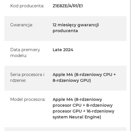
Kod producenta
:
Z1E8ZE/A/R1/E1
Realizowaną w każdym autoryzowanym punkcie
serwisowym Apple na terenie całego świata.
Istnieje możliwość przedłużenia gwarancji producenta.
Gwarancja
:
12 miesięcy gwarancji
Szczegółowe informacje na ten temat uzyskają Państwo
producenta
kontaktując się z naszym handlowcem.
Posiada fabryczne opakowanie
Data premiery
Late 2024
modelu
:
Posiada system operacyjny macOS w języku
polskim oraz polskie menu
Język polski wybieramy przy pierwszym uruchomieniu
Seria procesora i
Apple M4 (8-rdzeniowy CPU +
rdzenie
:
8-rdzeniowy GPU)
urządzenia.
Zawartość zestawu:
Model procesora
:
Apple M4 (8-rdzeniowy
procesor CPU + 8-rdzeniowy
24-calowy iMac
procesor GPU + 16-rdzeniowy
system Neural Engine)
Magic Keyboard
Mysz Magic Mouse