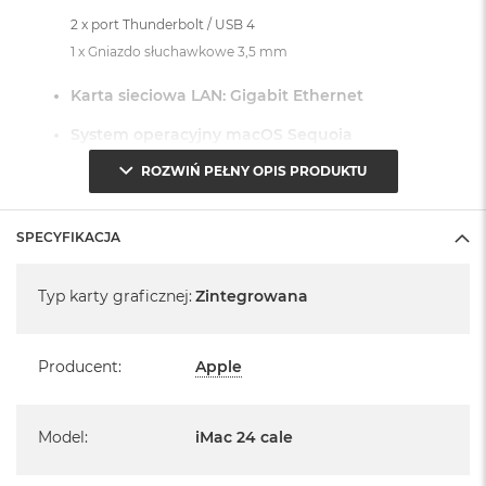
2 x port Thunderbolt / USB 4
1 x Gniazdo słuchawkowe 3,5 mm
Karta sieciowa LAN: Gigabit Ethernet
System operacyjny macOS Sequoia
ROZWIŃ PEŁNY OPIS PRODUKTU
- lub nowszy, z darmową aktualizacją.
SPECYFIKACJA
Specyfikacja
Typ karty graficznej
:
Zintegrowana
Informacje o produkcie:
iMac jest nowy
Producent
:
Apple
Pochodzi od polskiego, oficjalnego dystrybutora Apple.
Model
:
iMac 24 cale
Posiada pełną, 12 miesięczną gwarancję
producenta