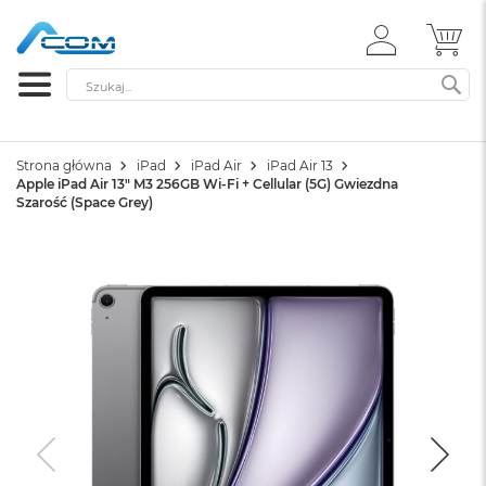
ZALOGUJ
MÓ
SIĘ
Szukaj
SZ
Strona główna
iPad
iPad Air
iPad Air 13
Apple iPad Air 13" M3 256GB Wi-Fi + Cellular (5G) Gwiezdna
Szarość (Space Grey)