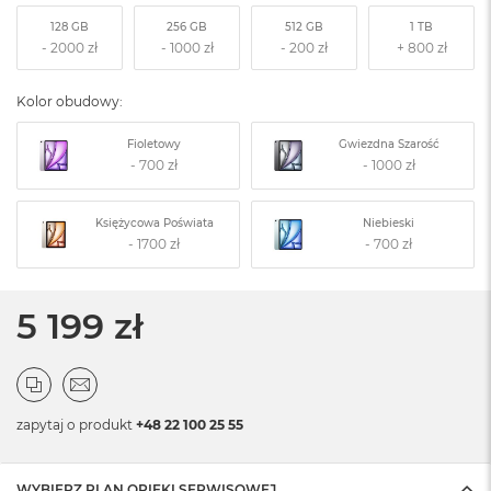
128 GB
256 GB
512 GB
1 TB
Kolor obudowy:
Fioletowy
Gwiezdna Szarość
Księżycowa Poświata
Niebieski
5 199 zł
zapytaj o produkt
+48 22 100 25 55
WYBIERZ PLAN OPIEKI SERWISOWEJ