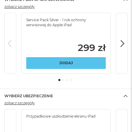
zobacz szczegóły
Service Pack Silver - 1 rok ochrony
Servi
serwisowej do Apple iPad
serw
299 zł
DODAJ
WYBIERZ UBEZPIECZENIE
zobacz szczegóły
Przypadkowe uszkodzenie ekranu iPad
Przy
włam