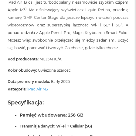
iPad Air 13 cali jest turbodopalany niesamowicie szybkim czipem
1
Apple M3
. Ma olśniewający wyświetlacz Liquid Retina, przednią
kamerę 12MP Center Stage dla jeszcze lepszych wrażeń podczas
3
4
wideorozmów oraz superszybką łączność Wi‑Fi 6E
i 5G
. A
ponadto działa z Apple Pencil Pro, Magic Keyboard i Smart Folio.
Możesz więc swobodnie przełączać się między zadaniami, uczyć
się, bawić, pracować i tworzyć. Co chcesz, gdzie tylko chcesz.
Kod producenta:
MCJ54HC/A
Kolor obudowy:
Gwiezdna Szarość
Data premiery modelu:
Early 2025
Kategoria:
iPad Air M3
Specyfikacja:
Pamięć wbudowana: 256 GB
Transmisja danych: Wi-Fi + Cellular (5G)