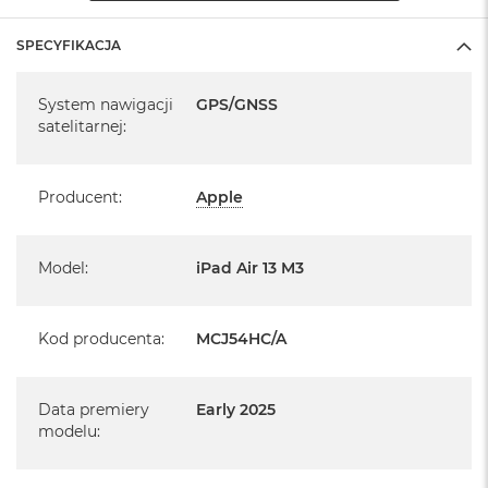
Żyroskop trójosiowy, Akcelerometr, Barometr, Czujnik
SPECYFIKACJA
oświetlenia zewnętrznego
Specyfikacja
System operacyjny iPadOS 18
System nawigacji
GPS/GNSS
satelitarnej
:
- lub nowszy, z darmową aktualizacją.
Producent
:
Apple
Model
:
iPad Air 13 M3
Informacje o produkcie:
iPad jest nowy
Kod producenta
:
MCJ54HC/A
pochodzi od polskiego, oficjalnego dystrybutora Apple.
Data premiery
Early 2025
Posiada pełną, 12 miesięczną gwarancję
producenta
modelu
:
realizowaną w każdym autoryzowanym punkcie