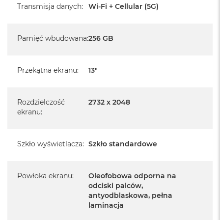
Transmisja danych
:
Wi-Fi + Cellular (5G)
serwisowym Apple na terenie całego świata.
Posiada fabryczne opakowanie
Pamięć wbudowana
:
256 GB
Posiada system operacyjny iPadOS w języku
polskim
Przekątna ekranu
:
13"
Język polski wybieramy przy pierwszym uruchomieniu
urządzenia.
Rozdzielczość
2732 x 2048
Zawartość zestawu:
ekranu
:
13-calowy iPad Air
Przewód USB-C do ładowania (1m)
Szkło wyświetlacza
:
Szkło standardowe
Powłoka ekranu
:
Oleofobowa odporna na
odciski palców,
antyodblaskowa, pełna
laminacja