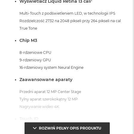
1
Wyświetlacz Liquid Retina 13 cali
Multi-Touch z podświetleniem LED, w technologii IPS
Rozdzielczość 2732 na 2048 pikseli przy 264 pikseli na cal
True Tone
Chip M3
8-rdzeniowe CPU
9-rdzeniowy GPU
16-rdzeniowy system Neural Engine
Zaawansowane aparaty
Przedni aparat 12 MP Center Stage
Tylny aparat szerokokątny 12 MP
Nagrywanie wideo 4K
Touch ID
ROZWIŃ PEŁNY OPIS PRODUKTU
Czujniki