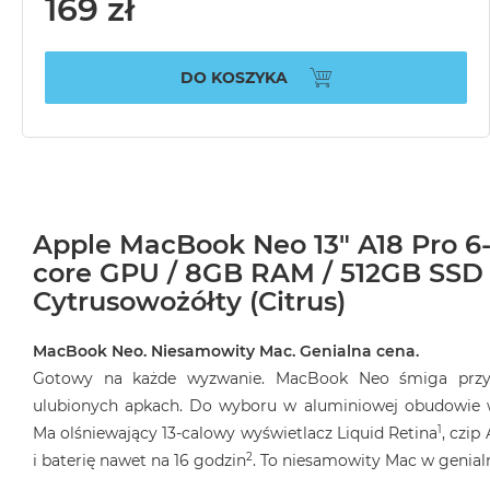
169 zł
DO KOSZYKA
Apple MacBook Neo 13" A18 Pro 6-
core GPU / 8GB RAM / 512GB SSD /
Cytrusowożółty (Citrus)
MacBook Neo. Niesamowity Mac. Genialna cena.
Gotowy na każde wyzwanie. MacBook Neo śmiga przy
ulubionych apkach. Do wyboru w aluminiowej obudowie w
1
Ma olśniewający 13‑calowy wyświetlacz Liquid Retina
, czip
2
i baterię nawet na 16 godzin
. To niesamowity Mac w genialn