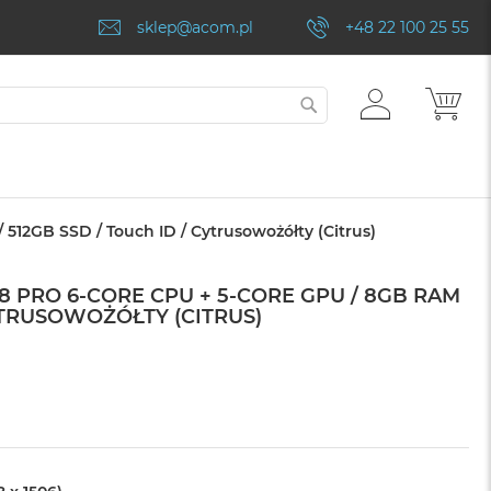
sklep@acom.pl
+48 22 100 25 55
ZALOGUJ
MÓJ
SZUKAJ
SIĘ
512GB SSD / Touch ID / Cytrusowożółty (Citrus)
8 PRO 6-CORE CPU + 5-CORE GPU / 8GB RAM
CYTRUSOWOŻÓŁTY (CITRUS)