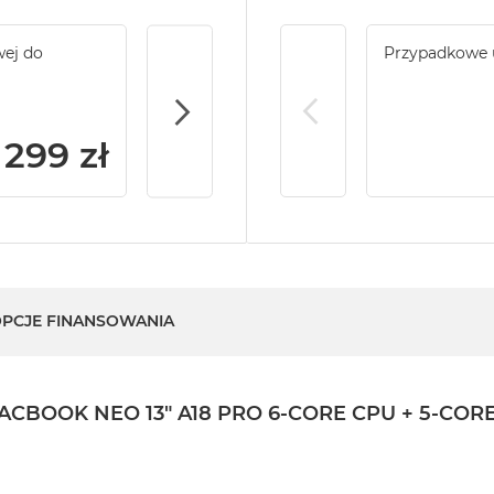
wej do
Service Pack Gold - 2 lata ochrony serwi
Przypadkowe 
MacBook Air
299 zł
PCJE FINANSOWANIA
OK NEO 13" A18 PRO 6-CORE CPU + 5-CORE G