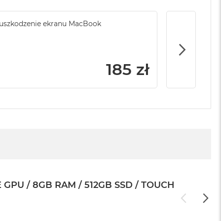
sowej do
uszkodzenie ekranu MacBook
Service Pack Platinum - 3 lata ochrony
Przypadkowe
MacBook Air
rabunek Ma
399 zł
185 zł
PU / 8GB RAM / 512GB SSD / TOUCH