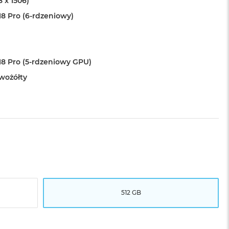
8 x 1506)
18 Pro (6-rdzeniowy)
18 Pro (5-rdzeniowy GPU)
wożółty
512 GB