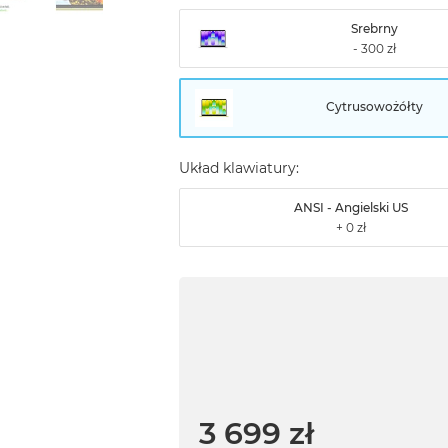
Srebrny
Cytrusowożółty
Układ klawiatury:
ANSI - Angielski US
3 699 zł