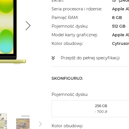
Ekran
13" (240
Seria procesora i rdzenie
Apple A
Pamięć RAM
8 GB
Pojemność dysku
512 GB
Model karty graficznej
Apple A
Kolor obudowy
Cytruso
Przejdź do pełnej specyfikacji
SKONFIGURUJ:
Pojemność dysku:
256 GB
Kolor obudowy: