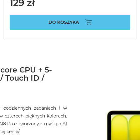
129 zł
DO KOSZYKA
core CPU + 5-
 Touch ID /
 codziennych zadaniach i w
 czterech pięknych kolorach.
 A18 Pro stworzony z myślą o AI
ej cenie/