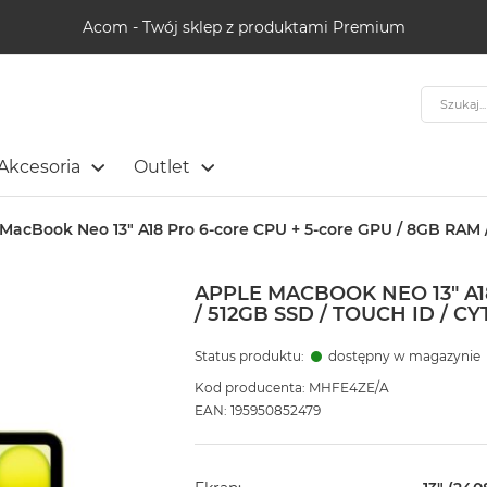
Acom - Twój sklep z produktami Premium
Szukaj
Akcesoria
Outlet
MacBook Neo 13" A18 Pro 6-core CPU + 5-core GPU / 8GB RAM / 
APPLE MACBOOK NEO 13" A1
/ 512GB SSD / TOUCH ID / 
Status produktu:
dostępny w magazynie
Kod producenta: MHFE4ZE/A
EAN: 195950852479