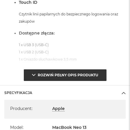
Touch ID
Czytnik linii papilarnych do bezpiecznego logowania oraz
zakupów
Dostępne złącza:
1 x USB 3 (USB-C)
1 x USB 2 (USB-C)
1 x Gniazdo słuchawkowe 3,5 mm
System operacyjny macOS Sequoia
ROZWIŃ PEŁNY OPIS PRODUKTU
- lub nowszy, z darmową aktualizacją.
SPECYFIKACJA
Specyfikacja
Producent
:
Apple
Informacje o produkcie:
Model
:
MacBook Neo 13