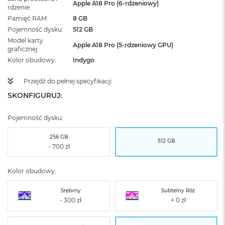
Apple A18 Pro (6-rdzeniowy)
rdzenie
Pamięć RAM
8 GB
Pojemność dysku
512 GB
Model karty
Apple A18 Pro (5-rdzeniowy GPU)
graficznej
Kolor obudowy
Indygo
Przejdź do pełnej specyfikacji
SKONFIGURUJ:
Pojemność dysku:
256 GB
512 GB
Kolor obudowy:
Srebrny
Subtelny Róż