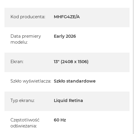
MacBook Neo jest nowy
Pochodzi od polskiego, oficjalnego dystrybutora Apple.
Kod producenta
:
MHFG4ZE/A
Posiada pełną, 12 miesięczną gwarancję
producenta
Data premiery
Early 2026
modelu
:
Realizowaną w każdym autoryzowanym punkcie
serwisowym Apple na terenie całego świata.
Istnieje możliwość przedłużenia gwarancji producenta.
Ekran
:
13" (2408 x 1506)
Szczegółowe informacje na ten temat uzyskają Państwo
kontaktując się z naszym handlowcem.
Szkło wyświetlacza
:
Szkło standardowe
Posiada fabryczne opakowanie
Posiada system operacyjny macOS w języku
polskim oraz polskie menu
Typ ekranu
:
Liquid Retina
Język polski wybieramy przy pierwszym uruchomieniu
urządzenia.
Częstotliwość
60 Hz
odświeżania
:
Zawartość zestawu: