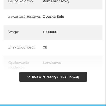
Grupa kolorów
:
Pomarańczowy
Zawartość zestawu
:
Opaska Solo
Waga
:
1.000000
Znak zgodności
:
CE
Opakowanie
Serwisowe
(pudełko)
:
ROZWIŃ PEŁNĄ SPECYFIKACJĘ