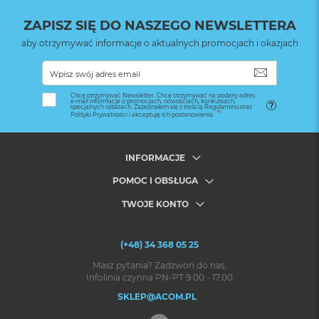
ZAPISZ SIĘ DO NASZEGO NEWSLETTERA
aby otrzymywać informacje o aktualnych promocjach i okazjach
SUBSKRYB
Chcę otrzymywać Newsletter. Chcę otrzymywać na podany adres
e-mail informacje o promocjach, nowościach, konkursach,
specjalnych rabatach. Zapoznałem się z treścią Regulaminu oraz
Polityki Prywatności i akceptuję ich postanowienia.
INFORMACJE
POMOC I OBSŁUGA
TWOJE KONTO
(+48) 34 368 05 25
Masz pytania? Zadzwoń do nas.
Infolinia czynna PN-PT 9.00 - 17.00
SKLEP@ACOM.PL