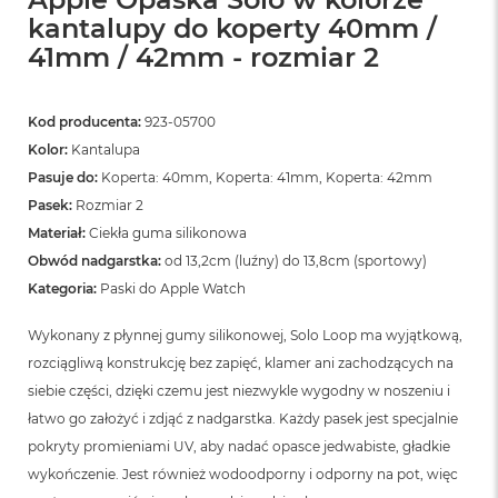
kantalupy do koperty 40mm /
41mm / 42mm - rozmiar 2
Kod producenta:
923-05700
Kolor:
Kantalupa
Pasuje do:
Koperta: 40mm, Koperta: 41mm, Koperta: 42mm
Pasek:
Rozmiar 2
Materiał:
Ciekła guma silikonowa
Obwód nadgarstka:
od 13,2cm (luźny) do 13,8cm (sportowy)
Kategoria:
Paski do Apple Watch
Wykonany z płynnej gumy silikonowej, Solo Loop ma wyjątkową,
rozciągliwą konstrukcję bez zapięć, klamer ani zachodzących na
siebie części, dzięki czemu jest niezwykle wygodny w noszeniu i
łatwo go założyć i zdjąć z nadgarstka. Każdy pasek jest specjalnie
pokryty promieniami UV, aby nadać opasce jedwabiste, gładkie
wykończenie. Jest również wodoodporny i odporny na pot, więc