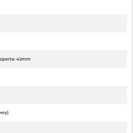
Koperta: 42mm
owy)