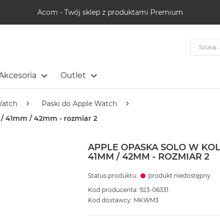
Acom - Twój sklep z produktami Premium
Szukaj
Akcesoria
Outlet
Watch
Paski do Apple Watch
/ 41mm / 42mm - rozmiar 2
APPLE OPASKA SOLO W KO
41MM / 42MM - ROZMIAR 2
Status produktu:
produkt niedostępny
Kod producenta: 923-06331
Kod dostawcy: MKWM3