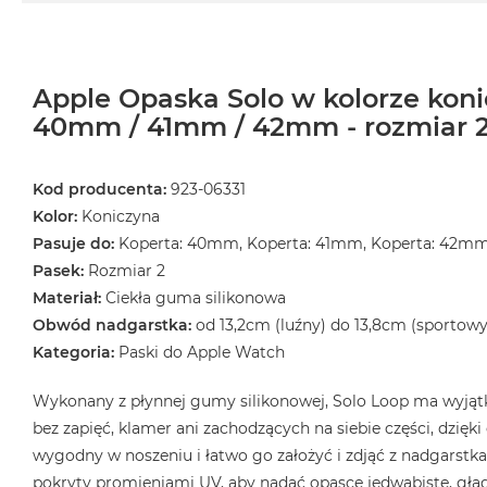
Apple Opaska Solo w kolorze koni
40mm / 41mm / 42mm - rozmiar 
Kod producenta:
923-06331
Kolor:
Koniczyna
Pasuje do:
Koperta: 40mm, Koperta: 41mm, Koperta: 42m
Pasek:
Rozmiar 2
Materiał:
Ciekła guma silikonowa
Obwód nadgarstka:
od 13,2cm (luźny) do 13,8cm (sportowy
Kategoria:
Paski do Apple Watch
Wykonany z płynnej gumy silikonowej, Solo Loop ma wyjątk
bez zapięć, klamer ani zachodzących na siebie części, dzięk
wygodny w noszeniu i łatwo go założyć i zdjąć z nadgarstka.
pokryty promieniami UV, aby nadać opasce jedwabiste, gład