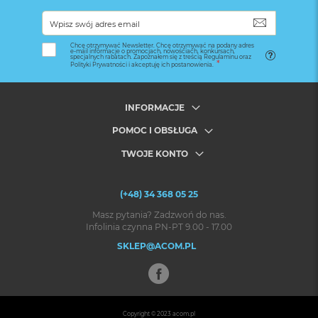
SUBSKRYB
Chcę otrzymywać Newsletter. Chcę otrzymywać na podany adres
e-mail informacje o promocjach, nowościach, konkursach,
specjalnych rabatach. Zapoznałem się z treścią Regulaminu oraz
Polityki Prywatności i akceptuję ich postanowienia.
INFORMACJE
POMOC I OBSŁUGA
TWOJE KONTO
(+48) 34 368 05 25
Masz pytania? Zadzwoń do nas.
Infolinia czynna PN-PT 9.00 - 17.00
SKLEP@ACOM.PL
Copyright © 2023
acom.pl