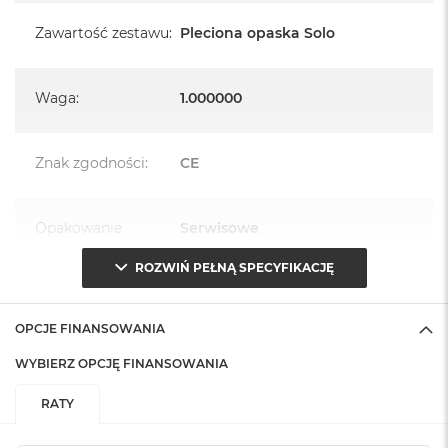
Zawartość zestawu
:
Pleciona opaska Solo
Waga
:
1.000000
Znak zgodności
:
CE
Opakowanie
Serwisowe
(pudełko)
:
ROZWIŃ PEŁNĄ SPECYFIKACJĘ
OPCJE FINANSOWANIA
WYBIERZ OPCJĘ FINANSOWANIA
RATY