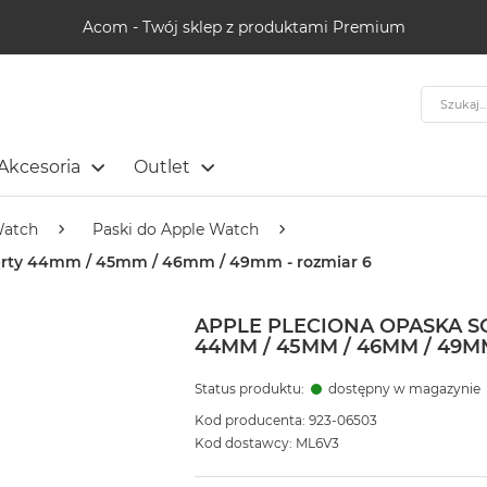
Acom - Twój sklep z produktami Premium
Szukaj
Akcesoria
Outlet
Watch
Paski do Apple Watch
perty 44mm / 45mm / 46mm / 49mm - rozmiar 6
APPLE PLECIONA OPASKA 
44MM / 45MM / 46MM / 49M
Status produktu:
dostępny w magazynie
Kod producenta: 923-06503
Kod dostawcy: ML6V3