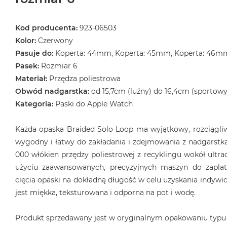
Kod producenta:
923-06503
Kolor:
Czerwony
Pasuje do:
Koperta: 44mm, Koperta: 45mm, Koperta: 46m
Pasek:
Rozmiar 6
Materiał:
Przędza poliestrowa
Obwód nadgarstka:
od 15,7cm (luźny) do 16,4cm (sportowy
Kategoria:
Paski do Apple Watch
Każda opaska Braided Solo Loop ma wyjątkowy, rozciągliwy
wygodny i łatwy do zakładania i zdejmowania z nadgarstka
000 włókien przędzy poliestrowej z recyklingu wokół ultrac
użyciu zaawansowanych, precyzyjnych maszyn do zaplat
cięcia opaski na dokładną długość w celu uzyskania indyw
jest miękka, teksturowana i odporna na pot i wodę.
Produkt sprzedawany jest w oryginalnym opakowaniu typu