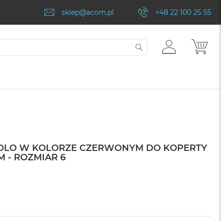
sklep@acom.pl
+48 22 100 25 55
ZALOGUJ
MÓJ
SZUKAJ
SIĘ
SOLO W KOLORZE CZERWONYM DO KOPERTY
M - ROZMIAR 6