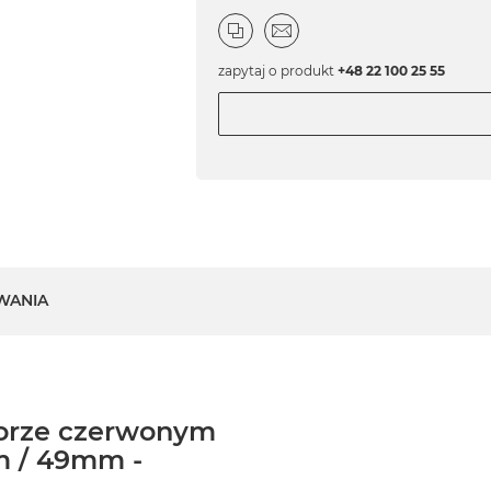
zapytaj o produkt
+48 22 100 25 55
WANIA
lorze czerwonym
m / 49mm -