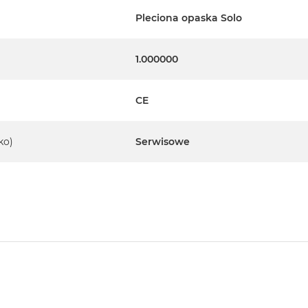
Pleciona opaska Solo
1.000000
CE
ko)
Serwisowe