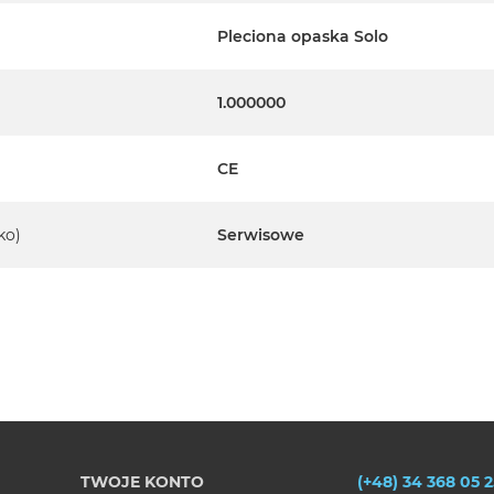
Pleciona opaska Solo
1.000000
CE
ko)
Serwisowe
TWOJE KONTO
(+48) 34 368 05 2