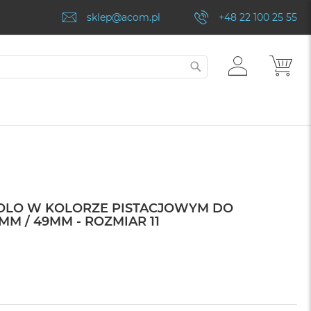
sklep@acom.pl
+48 22 100 25 55
ZALOGUJ
MÓJ
SZUKAJ
SIĘ
SOLO W KOLORZE PISTACJOWYM DO
MM / 49MM - ROZMIAR 11