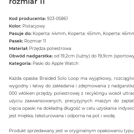
rozmiar 11
Kod producenta:
923-05861
Kolor:
Pistacjowy
Pasuje do:
Koperta: 44mm, Koperta: 45mm, Koperta: 46m
Pasek:
Rozmiar 11
Materiał:
Przędza poliestrowa
Obwód nadgarstka:
od 19,2cm (luźny) do 19,9cm (sportow
Kategoria:
Paski do Apple Watch
Każda opaska Braided Solo Loop ma wyjątkowy, rozciągliwy
wygodny i łatwy do zakładania i zdejmowania z nadgarstka
000 włókien przędzy poliestrowej z recyklingu wokół ultrac
użyciu zaawansowanych, precyzyjnych maszyn do zaplat
cięcia opaski na dokładną długość w celu uzyskania indyw
jest miękka, teksturowana i odporna na pot i wodę.
Produkt sprzedawany jest w oryginalnym opakowaniu typu