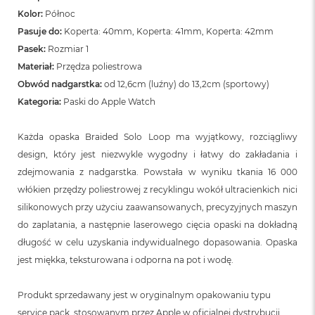
Kolor:
Północ
Pasuje do:
Koperta: 40mm, Koperta: 41mm, Koperta: 42mm
Pasek:
Rozmiar 1
Materiał:
Przędza poliestrowa
Obwód nadgarstka:
od 12,6cm (luźny) do 13,2cm (sportowy)
Kategoria:
Paski do Apple Watch
Każda opaska Braided Solo Loop ma wyjątkowy, rozciągliwy
design, który jest niezwykle wygodny i łatwy do zakładania i
zdejmowania z nadgarstka. Powstała w wyniku tkania 16 000
włókien przędzy poliestrowej z recyklingu wokół ultracienkich nici
silikonowych przy użyciu zaawansowanych, precyzyjnych maszyn
do zaplatania, a następnie laserowego cięcia opaski na dokładną
długość w celu uzyskania indywidualnego dopasowania. Opaska
jest miękka, teksturowana i odporna na pot i wodę.
Produkt sprzedawany jest w oryginalnym opakowaniu typu
service pack, stosowanym przez Apple w oficjalnej dystrybucji