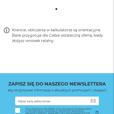
Kliencie, obliczenia w kalkulatorze są orientacyjne.
Bank przygotuje dla Ciebie ostateczną ofertę, kiedy
złożysz wniosek ratalny.
ZAPISZ SIĘ DO NASZEGO NEWSLETTERA
aby otrzymywać informacje o aktualnych promocjach i okazjach
SUBSKRYB
Chcę otrzymywać Newsletter. Chcę otrzymywać na podany adres
e-mail informacje o promocjach, nowościach, konkursach,
specjalnych rabatach. Zapoznałem się z treścią Regulaminu oraz