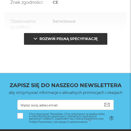
Znak zgodności
:
CE
Opakowanie
Serwisowe
(pudełko)
:
ROZWIŃ PEŁNĄ SPECYFIKACJĘ
ZAPISZ SIĘ DO NASZEGO NEWSLETTERA
aby otrzymywać informacje o aktualnych promocjach i okazjach
SUBSKRYB
Chcę otrzymywać Newsletter. Chcę otrzymywać na podany adres
e-mail informacje o promocjach, nowościach, konkursach,
specjalnych rabatach. Zapoznałem się z treścią Regulaminu oraz
Polityki Prywatności i akceptuję ich postanowienia.