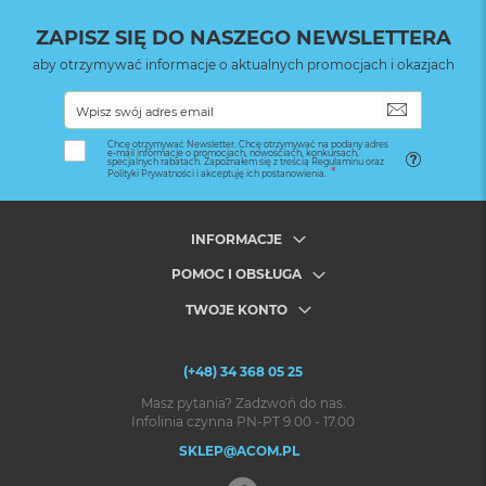
ZAPISZ SIĘ DO NASZEGO NEWSLETTERA
aby otrzymywać informacje o aktualnych promocjach i okazjach
SUBSKRYB
Chcę otrzymywać Newsletter. Chcę otrzymywać na podany adres
e-mail informacje o promocjach, nowościach, konkursach,
specjalnych rabatach. Zapoznałem się z treścią Regulaminu oraz
Polityki Prywatności i akceptuję ich postanowienia.
INFORMACJE
POMOC I OBSŁUGA
TWOJE KONTO
(+48) 34 368 05 25
Masz pytania? Zadzwoń do nas.
Infolinia czynna PN-PT 9.00 - 17.00
SKLEP@ACOM.PL