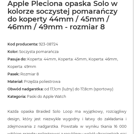
Apple Pleciona opaska Solo w
kolorze soczystej pomarańczy
do koperty 44mm / 45mm /
46mm / 49mm - rozmiar 8
Kod producenta:
923-08724
Kolor:
Soczysta pomarańcza
Pasuje do:
Koperta: 44mm, Koperta: 45mm, Koperta: 46mm,
Koperta: 49mm
Pasek:
Rozmiar 8
Materiał:
Przędza poliestrowa
Obwód nadgarstka:
od 17,1cm (luźny) do 17,8cm (sportowy)
Kategoria:
Paski do Apple Watch
Każda opaska Braided Solo Loop ma wyjątkowy, rozciągliwy
design, który jest niezwykle wygodny i łatwy do zakładania i
zdejmowania z nadgarstka. Powstała w wyniku tkania 16 000
włókien przędzy poliestrowej z recyklingu wokół ultracienkich nici