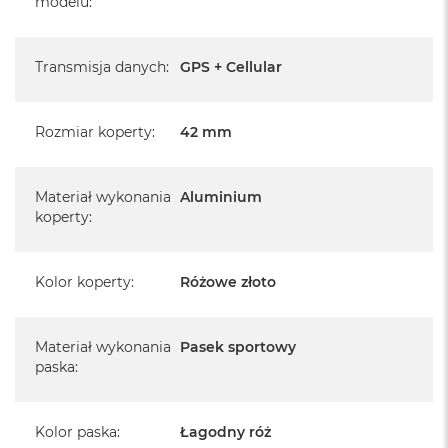
modelu
:
Apple Watch jest nowy
Transmisja danych
:
GPS + Cellular
pochodzi od polskiego, oficjalnego dystrybutora Apple.
Posiada pełną, 12 miesięczną gwarancję producenta
Rozmiar koperty
:
42 mm
realizowaną w każdym autoryzowanym punkcie serwisowym
Apple na terenie całego świata.
Materiał wykonania
Aluminium
koperty
:
Posiada fabrycznie zafoliowane opakowanie
Posiada system operacyjny watchOS w języku polskim
Kolor koperty
:
Różowe złoto
Język polski wybieramy przy pierwszym uruchomieniu
urządzenia.
Materiał wykonania
Pasek sportowy
Zawartość zestawu:
paska
:
Apple Watch Series 10
Kolor paska
:
Łagodny róż
Pasek sportowy