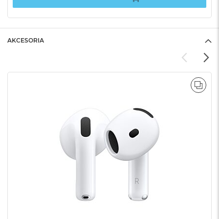
AKCESORIA
POR