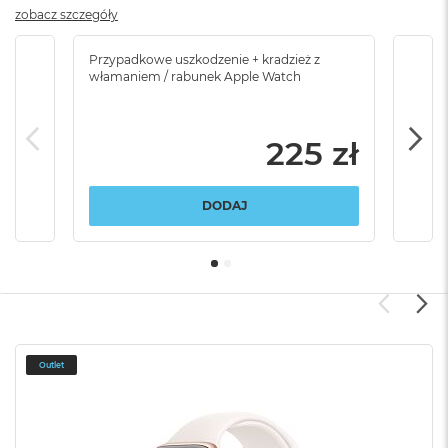
zobacz szczegóły
Przypadkowe uszkodzenie + kradzież z
Brak
włamaniem / rabunek Apple Watch
225 zł
DODAJ
Outlet