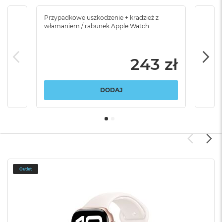
Przypadkowe uszkodzenie + kradzież z
Brak
włamaniem / rabunek Apple Watch
243 zł
DODAJ
Outlet