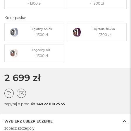
Kolor paska:
Błękitny obłok
Dojrzała śliwka
Łagodny róż
2 699 zł
zapytaj o produkt
+48 22 100 25 55
WYBIERZ UBEZPIECZENIE
zobacz szczegóły