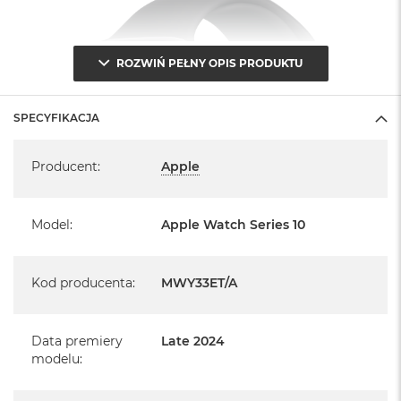
ROZWIŃ PEŁNY OPIS PRODUKTU
SPECYFIKACJA
Specyfikacja
Producent
:
Apple
Model
:
Apple Watch Series 10
Kod producenta
:
MWY33ET/A
Data premiery
Late 2024
Informacje o produkcie:
modelu
: