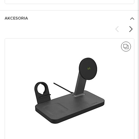
AKCESORIA
POR