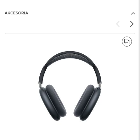
AKCESORIA
POR