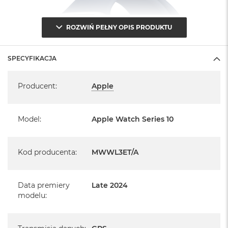
ROZWIŃ PEŁNY OPIS PRODUKTU
SPECYFIKACJA
Specyfikacja
Producent
:
Apple
Model
:
Apple Watch Series 10
Kod producenta
:
MWWL3ET/A
Data premiery
Late 2024
Informacje o produkcie:
modelu
:
Apple Watch jest nowy