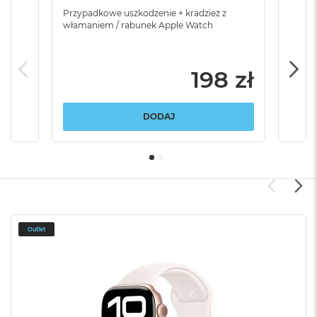
Przypadkowe uszkodzenie + kradzież z
Brak
włamaniem / rabunek Apple Watch
198 zł
DODAJ
Outlet