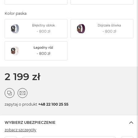
Kolor paska:
Błękitny obłok
Dojrzała śliwka
Łagodny róż
2 199 zł
zapytaj o produkt
+48 22 100 25 55
WYBIERZ UBEZPIECZENIE
zobacz szczegóły