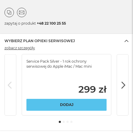
zapytaj o produkt
+48 22 100 25 55
WYBIERZ PLAN OPIEKI SERWISOWEJ
zobacz szczegóły
Service Pack Silver - 1 rok ochrony
Servi
serwisowej do Apple iMac / Mac mini
serw
299 zł
DODAJ