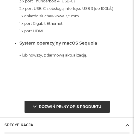
3 x port Thunderbolt 4 (USB-C)
2 x port USB-C z obsługą interfejsu USB 3 (do 10Gb/s)
1 x gniazdo słuchawkowe 3,5 mm
1 x port Gigabit Ethernet
1 x port HDMI
System operacyjny macOS Sequoia
- lub nowszy, z darmową aktualizacją.
ROZWIŃ PEŁNY OPIS PRODUKTU
SPECYFIKACJA