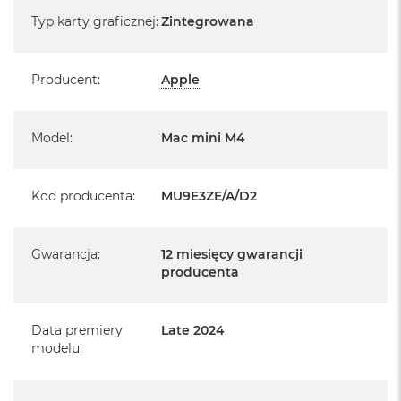
Specyfikacja
Typ karty graficznej
:
Zintegrowana
Producent
:
Apple
Model
:
Mac mini M4
Kod producenta
:
MU9E3ZE/A/D2
Informacje o produkcie:
Gwarancja
:
12 miesięcy gwarancji
Mac mini jest nowy
producenta
Pochodzi od polskiego, oficjalnego dystrybutora Apple.
Data premiery
Late 2024
Posiada pełną, 12 miesięczną gwarancję
producenta
modelu
:
Realizowaną w każdym autoryzowanym punkcie