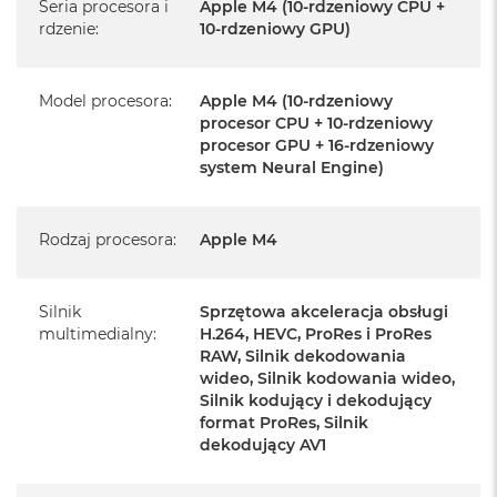
serwisowym Apple na terenie całego świata.
Seria procesora i
Apple M4 (10-rdzeniowy CPU +
rdzenie
:
10-rdzeniowy GPU)
Istnieje możliwość przedłużenia gwarancji producenta.
Szczegółowe informacje na ten temat uzyskają Państwo
kontaktując się z naszym handlowcem.
Model procesora
:
Apple M4 (10-rdzeniowy
procesor CPU + 10-rdzeniowy
Posiada fabryczne opakowanie
procesor GPU + 16-rdzeniowy
system Neural Engine)
Posiada system operacyjny macOS w języku
polskim oraz polskie menu
Język polski wybieramy przy pierwszym uruchomieniu
Rodzaj procesora
:
Apple M4
urządzenia.
Silnik
Sprzętowa akceleracja obsługi
Zawartość zestawu:
multimedialny
:
H.264, HEVC, ProRes i ProRes
RAW, Silnik dekodowania
Mac mini
wideo, Silnik kodowania wideo,
Przewód zasilający (1,8m)
Silnik kodujący i dekodujący
format ProRes, Silnik
dekodujący AV1