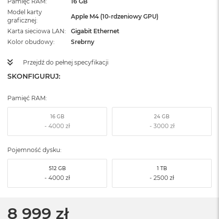
Pamięć RAM
16 GB
Model karty
Apple M4 (10-rdzeniowy GPU)
graficznej
Karta sieciowa LAN
Gigabit Ethernet
Kolor obudowy
Srebrny
Przejdź do pełnej specyfikacji
SKONFIGURUJ:
Pamięć RAM:
16 GB
24 GB
Pojemność dysku:
512 GB
1 TB
8 999 zł