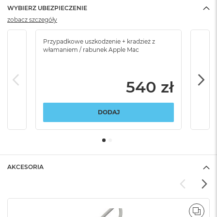
WYBIERZ UBEZPIECZENIE
zobacz szczegóły
Przypadkowe uszkodzenie + kradzież z
Brak
włamaniem / rabunek Apple Mac
540 zł
DODAJ
AKCESORIA
POR