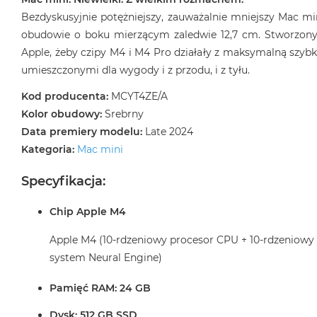
Bezdyskusyjnie potężniejszy, zauważalnie mniejszy Mac m
obudowie o boku mierzącym zaledwie 12,7 cm. Stworzony
Apple, żeby czipy M4 i M4 Pro działały z maksymalną szybk
umieszczonymi dla wygody i z przodu, i z tyłu.
Kod producenta:
MCYT4ZE/A
Kolor obudowy:
Srebrny
Data premiery modelu:
Late 2024
Kategoria:
Mac mini
Specyfikacja:
Chip Apple M4
Apple M4 (10-rdzeniowy procesor CPU + 10-rdzeniowy
system Neural Engine)
Pamięć RAM: 24 GB
Dysk: 512 GB SSD