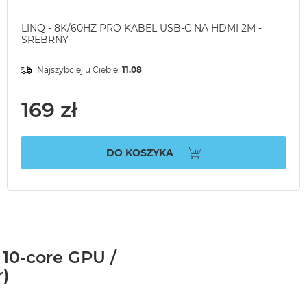
LINQ - 8K/60HZ PRO KABEL USB-C NA HDMI 2M -
SREBRNY
Najszybciej u Ciebie:
11.08
169 zł
DO KOSZYKA
 10-core GPU /
r)