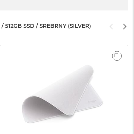
512GB SSD / SREBRNY (SILVER)
WNAJ
PORÓ