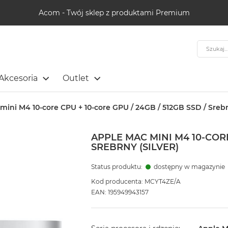
Acom - Twój sklep z produktami Premium
Szukaj
Akcesoria
Outlet
mini M4 10-core CPU + 10-core GPU / 24GB / 512GB SSD / Srebrn
APPLE MAC MINI M4 10-CORE 
SREBRNY (SILVER)
Status produktu:
dostępny w magazynie
Kod producenta: MCYT4ZE/A
EAN: 195949943157