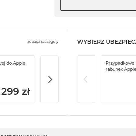
WYBIERZ UBEZPIEC
zobacz szczegóły
wej do Apple
Service Pack Gold - 2 lata ochrony serwi
Przypadkowe u
iMac / Mac mini
rabunek Appl
299 zł