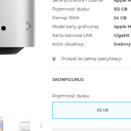
Seria procesora i rdzenie
Apple M
Pojemność dysku
512 GB
Pamięć RAM
24 GB
Model karty graficznej
Apple M
Karta sieciowa LAN
Gigabit
Kolor obudowy
Srebrny
Przejdź do pełnej specyfikacji
SKONFIGURUJ:
Pojemność dysku:
512 GB