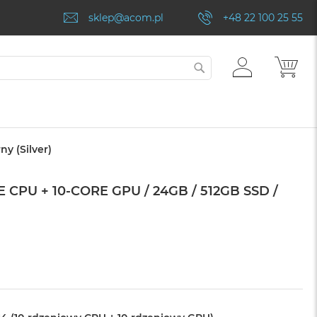
sklep@acom.pl
+48 22 100 25 55
ZALOGUJ
MÓJ
SZUKAJ
SIĘ
y (Silver)
CPU + 10-CORE GPU / 24GB / 512GB SSD /