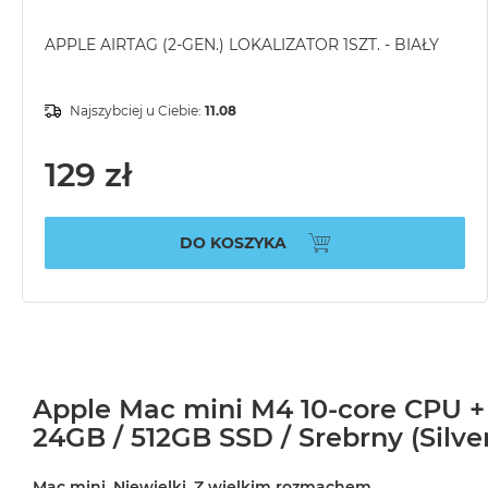
APPLE AIRTAG (2-GEN.) LOKALIZATOR 1SZT. - BIAŁY
Najszybciej u Ciebie:
11.08
129 zł
DO KOSZYKA
Apple Mac mini M4 10-core CPU +
24GB / 512GB SSD / Srebrny (Silve
Mac mini. Niewielki. Z wielkim rozmachem.