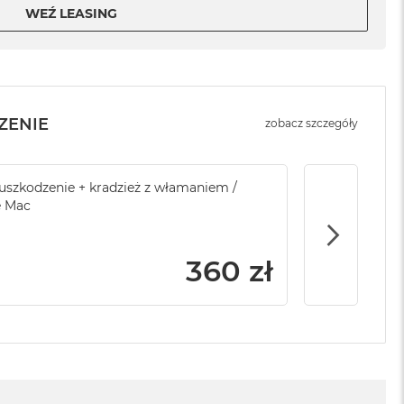
WEŹ LEASING
ZENIE
zobacz szczegóły
sowej do Apple
szkodzenie + kradzież z włamaniem /
Service Pack Platinum - 3 lata ochrony
Brak ubezpi
e Mac
Apple iMac / Mac mini
799 zł
360 zł