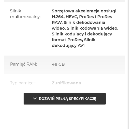
urządzenia.
Silnik
Sprzętowa akceleracja obsługi
multimedialny
:
H.264, HEVC, ProRes i ProRes
Zawartość zestawu:
RAW, Silnik dekodowania
wideo, Silnik kodowania wideo,
Mac mini
Silnik kodujący i dekodujący
format ProRes, Silnik
Przewód zasilający (1,8m)
dekodujący AV1
Pamięć RAM
:
48 GB
Najważniejsze cechy:
Typ pamięci
:
Zunifikowana
NIEWIELKI. Z WIELKIM ROZMACHEM
– Bok Maca mini
mierzy 12,7 cm, więc komputer z łatwością zmieści się pod
ROZWIŃ PEŁNĄ SPECYFIKACJĘ
Przepustowość
273 GB/s
monitorem, ale możesz swobodnie postawić go, gdzie
pamięci
:
tylko chcesz.
WYGODA POŁĄCZEŃ
– Łączność zapewniają porty
Pojemność dysku
:
4 TB