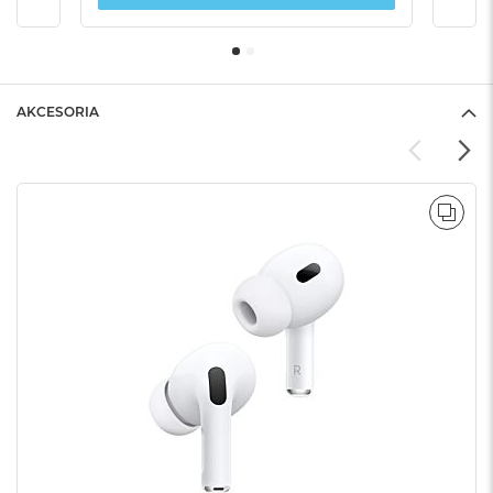
AKCESORIA
POR