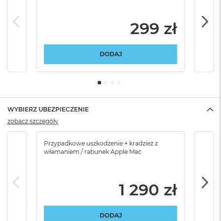
299 zł
DODAJ
WYBIERZ UBEZPIECZENIE
zobacz szczegóły
Przypadkowe uszkodzenie + kradzież z
Brak
włamaniem / rabunek Apple Mac
1 290 zł
DODAJ