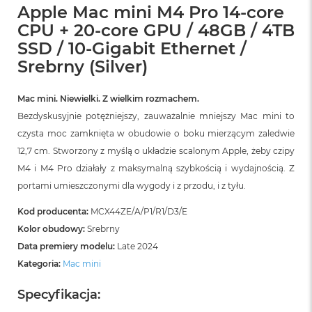
Apple Mac mini M4 Pro 14-core
CPU + 20-core GPU / 48GB / 4TB
SSD / 10-Gigabit Ethernet /
Srebrny (Silver)
Mac mini. Niewielki. Z wielkim rozmachem.
Bezdyskusyjnie potężniejszy, zauważalnie mniejszy Mac mini to
czysta moc zamknięta w obudowie o boku mierzącym zaledwie
12,7 cm. Stworzony z myślą o układzie scalonym Apple, żeby czipy
M4 i M4 Pro działały z maksymalną szybkością i wydajnością. Z
portami umieszczonymi dla wygody i z przodu, i z tyłu.
Kod producenta:
MCX44ZE/A/P1/R1/D3/E
Kolor obudowy:
Srebrny
Data premiery modelu:
Late 2024
Kategoria:
Mac mini
Specyfikacja: