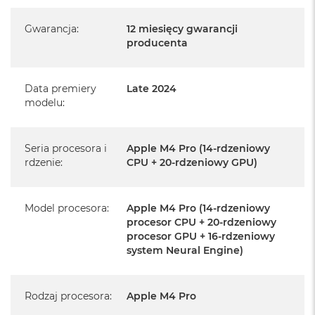
Informacje o produkcie:
Gwarancja
:
12 miesięcy gwarancji
producenta
Mac mini jest nowy
Pochodzi od polskiego, oficjalnego dystrybutora Apple.
Data premiery
Late 2024
modelu
:
Posiada pełną, 12 miesięczną gwarancję
producenta
Realizowaną w każdym autoryzowanym punkcie
Seria procesora i
Apple M4 Pro (14-rdzeniowy
rdzenie
:
CPU + 20-rdzeniowy GPU)
serwisowym Apple na terenie całego świata.
Istnieje możliwość przedłużenia gwarancji producenta.
Szczegółowe informacje na ten temat uzyskają Państwo
Model procesora
:
Apple M4 Pro (14-rdzeniowy
kontaktując się z naszym handlowcem.
procesor CPU + 20-rdzeniowy
procesor GPU + 16-rdzeniowy
Posiada fabryczne opakowanie
system Neural Engine)
Posiada system operacyjny macOS w języku
polskim oraz polskie menu
Rodzaj procesora
:
Apple M4 Pro
Język polski wybieramy przy pierwszym uruchomieniu