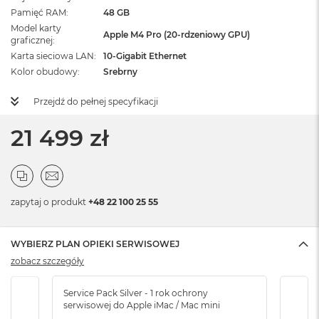
Pamięć RAM
48 GB
Model karty
Apple M4 Pro (20-rdzeniowy GPU)
graficznej
Karta sieciowa LAN
10-Gigabit Ethernet
Kolor obudowy
Srebrny
Przejdź do pełnej specyfikacji
21 499 zł
zapytaj o produkt
+48 22 100 25 55
WYBIERZ PLAN OPIEKI SERWISOWEJ
zobacz szczegóły
Service Pack Silver - 1 rok ochrony
Servi
serwisowej do Apple iMac / Mac mini
serw