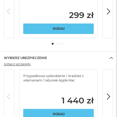
299 zł
DODAJ
WYBIERZ UBEZPIECZENIE
zobacz szczegóły
Przypadkowe uszkodzenie + kradzież z
Brak
włamaniem / rabunek Apple Mac
1 440 zł
DODAJ