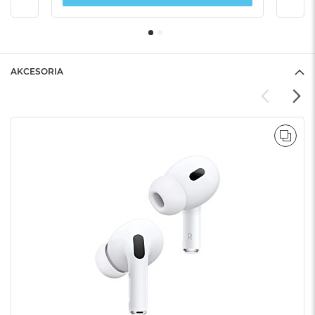
AKCESORIA
POR