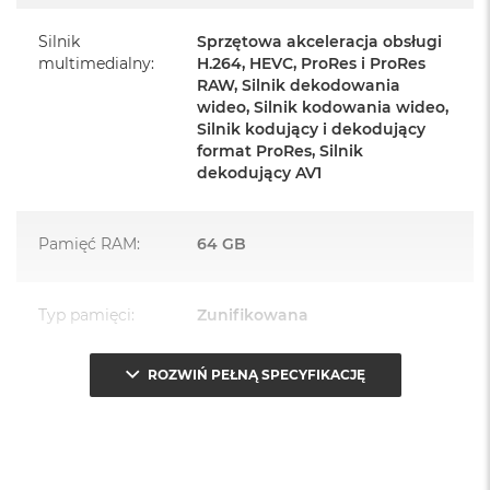
urządzenia.
Silnik
Sprzętowa akceleracja obsługi
multimedialny
:
H.264, HEVC, ProRes i ProRes
Zawartość zestawu:
RAW, Silnik dekodowania
wideo, Silnik kodowania wideo,
Mac mini
Silnik kodujący i dekodujący
format ProRes, Silnik
Przewód zasilający (1,8m)
dekodujący AV1
Pamięć RAM
:
64 GB
Najważniejsze cechy:
Typ pamięci
:
Zunifikowana
NIEWIELKI. Z WIELKIM ROZMACHEM
– Bok Maca mini
mierzy 12,7 cm, więc komputer z łatwością zmieści się pod
ROZWIŃ PEŁNĄ SPECYFIKACJĘ
Przepustowość
273 GB/s
monitorem, ale możesz swobodnie postawić go, gdzie
pamięci
:
tylko chcesz.
WYGODA POŁĄCZEŃ
– Łączność zapewniają porty
Pojemność dysku
:
8 TB