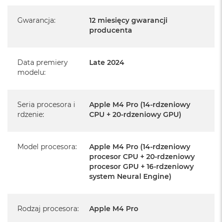
Informacje o produkcie:
Gwarancja
:
12 miesięcy gwarancji
producenta
Mac mini jest nowy
Pochodzi od polskiego, oficjalnego dystrybutora Apple.
Data premiery
Late 2024
modelu
:
Posiada pełną, 12 miesięczną gwarancję
producenta
Realizowaną w każdym autoryzowanym punkcie
Seria procesora i
Apple M4 Pro (14-rdzeniowy
rdzenie
:
CPU + 20-rdzeniowy GPU)
serwisowym Apple na terenie całego świata.
Istnieje możliwość przedłużenia gwarancji producenta.
Szczegółowe informacje na ten temat uzyskają Państwo
Model procesora
:
Apple M4 Pro (14-rdzeniowy
kontaktując się z naszym handlowcem.
procesor CPU + 20-rdzeniowy
procesor GPU + 16-rdzeniowy
Posiada fabryczne opakowanie
system Neural Engine)
Posiada system operacyjny macOS w języku
polskim oraz polskie menu
Rodzaj procesora
:
Apple M4 Pro
Język polski wybieramy przy pierwszym uruchomieniu