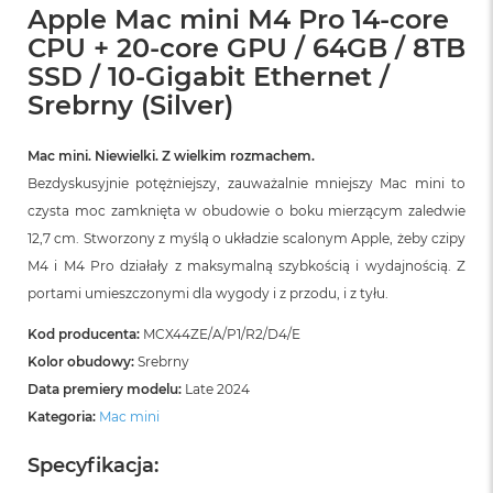
Apple Mac mini M4 Pro 14-core
CPU + 20-core GPU / 64GB / 8TB
SSD / 10-Gigabit Ethernet /
Srebrny (Silver)
Mac mini. Niewielki. Z wielkim rozmachem.
Bezdyskusyjnie potężniejszy, zauważalnie mniejszy Mac mini to
czysta moc zamknięta w obudowie o boku mierzącym zaledwie
12,7 cm. Stworzony z myślą o układzie scalonym Apple, żeby czipy
M4 i M4 Pro działały z maksymalną szybkością i wydajnością. Z
portami umieszczonymi dla wygody i z przodu, i z tyłu.
Kod producenta:
MCX44ZE/A/P1/R2/D4/E
Kolor obudowy:
Srebrny
Data premiery modelu:
Late 2024
Kategoria:
Mac mini
Specyfikacja: