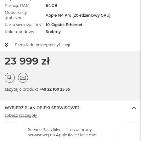
Pamięć RAM
64 GB
Model karty
Apple M4 Pro (20-rdzeniowy GPU)
graficznej
Karta sieciowa LAN
10-Gigabit Ethernet
Kolor obudowy
Srebrny
Przejdź do pełnej specyfikacji
23 999 zł
zapytaj o produkt
+48 22 100 25 55
WYBIERZ PLAN OPIEKI SERWISOWEJ
zobacz szczegóły
Service Pack Silver - 1 rok ochrony
Servi
serwisowej do Apple iMac / Mac mini
serw