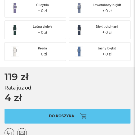
Glicynia
Lawendowy błękit
Leśna zieleń
Błękit otchłani
Kreda
Jasny błękit
119 zł
Rata już od:
4 zł
DO KOSZYKA