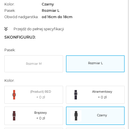
Kolor
Czarny
Pasek
Rozmiar L
Obwód nadgarstka
od 16cm do 18cm
Przejdź do pełnej specyfikacji
SKONFIGURUJ:
Pasek:
Rozmiar L
Rozmiar M
Kolor:
(Product) RED
Atramentowy
Brązowy
Czarny