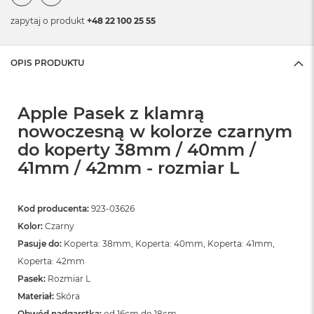
zapytaj o produkt
+48 22 100 25 55
OPIS PRODUKTU
Apple Pasek z klamrą
nowoczesną w kolorze czarnym
do koperty 38mm / 40mm /
41mm / 42mm - rozmiar L
Kod producenta:
923-03626
Kolor:
Czarny
Pasuje do:
Koperta: 38mm, Koperta: 40mm, Koperta: 41mm,
Koperta: 42mm
Pasek:
Rozmiar L
Materiał:
Skóra
Obwód nadgarstka:
od 16cm do 18cm