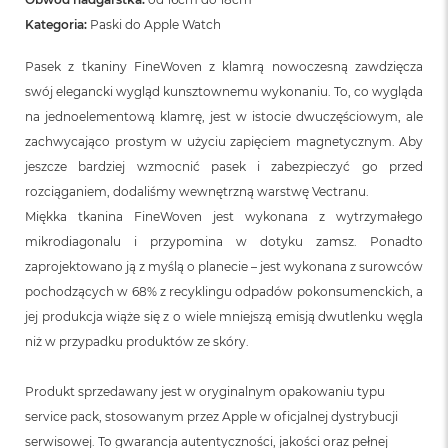
Kategoria:
Paski do Apple Watch
Pasek z tkaniny FineWoven z klamrą nowoczesną zawdzięcza
swój elegancki wygląd kunsztownemu wykonaniu. To, co wygląda
na jednoelementową klamrę, jest w istocie dwuczęściowym, ale
zachwycająco prostym w użyciu zapięciem magnetycznym. Aby
jeszcze bardziej wzmocnić pasek i zabezpieczyć go przed
rozciąganiem, dodaliśmy wewnętrzną warstwę Vectranu.
Miękka tkanina FineWoven jest wykonana z wytrzymałego
mikrodiagonalu i przypomina w dotyku zamsz. Ponadto
zaprojektowano ją z myślą o planecie – jest wykonana z surowców
pochodzących w 68% z recyklingu odpadów pokonsumenckich, a
jej produkcja wiąże się z o wiele mniejszą emisją dwutlenku węgla
niż w przypadku produktów ze skóry.
Produkt sprzedawany jest w oryginalnym opakowaniu typu
service pack, stosowanym przez Apple w oficjalnej dystrybucji
serwisowej. To gwarancja autentyczności, jakości oraz pełnej