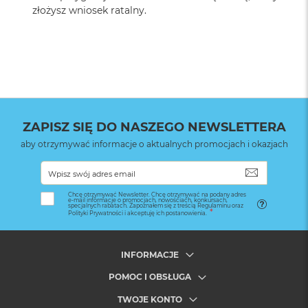
złożysz wniosek ratalny.
ZAPISZ SIĘ DO NASZEGO NEWSLETTERA
aby otrzymywać informacje o aktualnych promocjach i okazjach
SUBSKRYB
Chcę otrzymywać Newsletter. Chcę otrzymywać na podany adres
e-mail informacje o promocjach, nowościach, konkursach,
specjalnych rabatach. Zapoznałem się z treścią Regulaminu oraz
Polityki Prywatności i akceptuję ich postanowienia.
INFORMACJE
POMOC I OBSŁUGA
TWOJE KONTO