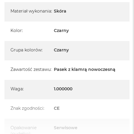
Materiał wykonania
:
Skóra
Kolor
:
Czarny
Grupa kolorów
:
Czarny
Zawartość zestawu
:
Pasek z klamrą nowoczesną
Waga
:
1.000000
Znak zgodności
:
CE
Opakowanie
Serwisowe
(pudełko)
: