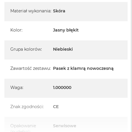
Materiał wykonania
:
Skóra
Kolor
:
Jasny błękit
Grupa kolorów
:
Niebieski
Zawartość zestawu
:
Pasek z klamrą nowoczesną
Waga
:
1.000000
Znak zgodności
:
CE
Opakowanie
Serwisowe
(pudełko)
: