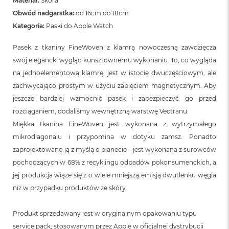
Materiał:
Skóra
Obwód nadgarstka:
od 16cm do 18cm
Kategoria:
Paski do Apple Watch
Pasek z tkaniny FineWoven z klamrą nowoczesną zawdzięcza
swój elegancki wygląd kunsztownemu wykonaniu. To, co wygląda
na jednoelementową klamrę, jest w istocie dwuczęściowym, ale
zachwycająco prostym w użyciu zapięciem magnetycznym. Aby
jeszcze bardziej wzmocnić pasek i zabezpieczyć go przed
rozciąganiem, dodaliśmy wewnętrzną warstwę Vectranu.
Miękka tkanina FineWoven jest wykonana z wytrzymałego
mikrodiagonalu i przypomina w dotyku zamsz. Ponadto
zaprojektowano ją z myślą o planecie – jest wykonana z surowców
pochodzących w 68% z recyklingu odpadów pokonsumenckich, a
jej produkcja wiąże się z o wiele mniejszą emisją dwutlenku węgla
niż w przypadku produktów ze skóry.
Produkt sprzedawany jest w oryginalnym opakowaniu typu
service pack, stosowanym przez Apple w oficjalnej dystrybucji