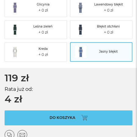
Glicynia
Lawendowy błękit
Leśna zieleń
Błękit otchłani
Kreda
Jasny błękit
119 zł
Rata już od:
4 zł
DO KOSZYKA