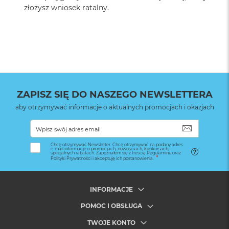
złożysz wniosek ratalny.
ZAPISZ SIĘ DO NASZEGO NEWSLETTERA
aby otrzymywać informacje o aktualnych promocjach i okazjach
SUBSKRYB
Chcę otrzymywać Newsletter. Chcę otrzymywać na podany adres
e-mail informacje o promocjach, nowościach, konkursach,
specjalnych rabatach. Zapoznałem się z treścią Regulaminu oraz
Polityki Prywatności i akceptuję ich postanowienia.
INFORMACJE
POMOC I OBSŁUGA
TWOJE KONTO