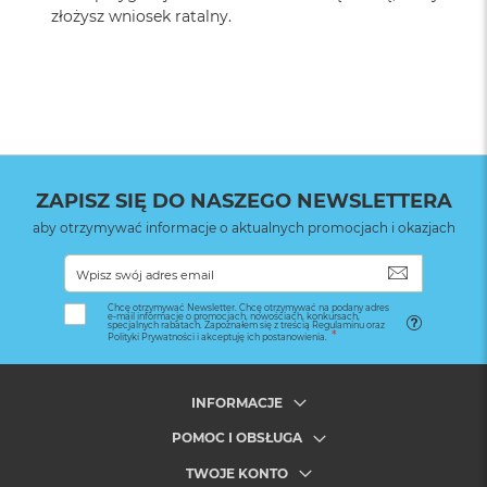
złożysz wniosek ratalny.
ZAPISZ SIĘ DO NASZEGO NEWSLETTERA
aby otrzymywać informacje o aktualnych promocjach i okazjach
SUBSKRYB
Chcę otrzymywać Newsletter. Chcę otrzymywać na podany adres
e-mail informacje o promocjach, nowościach, konkursach,
specjalnych rabatach. Zapoznałem się z treścią Regulaminu oraz
Polityki Prywatności i akceptuję ich postanowienia.
INFORMACJE
POMOC I OBSŁUGA
TWOJE KONTO