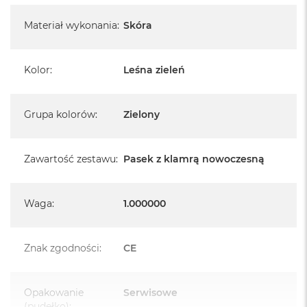
Materiał wykonania
:
Skóra
Kolor
:
Leśna zieleń
Grupa kolorów
:
Zielony
Zawartość zestawu
:
Pasek z klamrą nowoczesną
Waga
:
1.000000
Znak zgodności
:
CE
Opakowanie
Serwisowe
(pudełko)
: