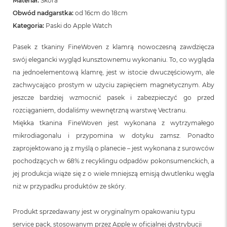
Materiał:
Skóra
Obwód nadgarstka:
od 16cm do 18cm
Kategoria:
Paski do Apple Watch
Pasek z tkaniny FineWoven z klamrą nowoczesną zawdzięcza
swój elegancki wygląd kunsztownemu wykonaniu. To, co wygląda
na jednoelementową klamrę, jest w istocie dwuczęściowym, ale
zachwycająco prostym w użyciu zapięciem magnetycznym. Aby
jeszcze bardziej wzmocnić pasek i zabezpieczyć go przed
rozciąganiem, dodaliśmy wewnętrzną warstwę Vectranu.
Miękka tkanina FineWoven jest wykonana z wytrzymałego
mikrodiagonalu i przypomina w dotyku zamsz. Ponadto
zaprojektowano ją z myślą o planecie – jest wykonana z surowców
pochodzących w 68% z recyklingu odpadów pokonsumenckich, a
jej produkcja wiąże się z o wiele mniejszą emisją dwutlenku węgla
niż w przypadku produktów ze skóry.
Produkt sprzedawany jest w oryginalnym opakowaniu typu
service pack, stosowanym przez Apple w oficjalnej dystrybucji