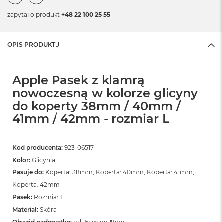
zapytaj o produkt
+48 22 100 25 55
OPIS PRODUKTU
Apple Pasek z klamrą
nowoczesną w kolorze glicyny
do koperty 38mm / 40mm /
41mm / 42mm - rozmiar L
Kod producenta:
923-06517
Kolor:
Glicynia
Pasuje do:
Koperta: 38mm, Koperta: 40mm, Koperta: 41mm,
Koperta: 42mm
Pasek:
Rozmiar L
Materiał:
Skóra
Obwód nadgarstka:
od 16cm do 18cm