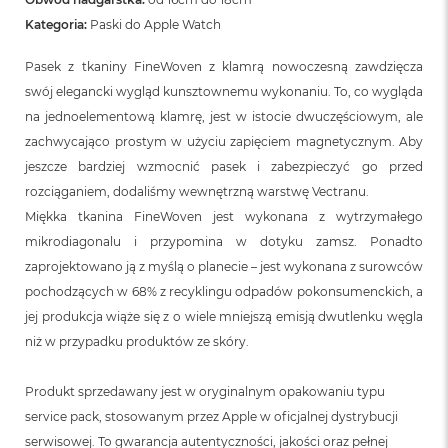
Kategoria:
Paski do Apple Watch
Pasek z tkaniny FineWoven z klamrą nowoczesną zawdzięcza
swój elegancki wygląd kunsztownemu wykonaniu. To, co wygląda
na jednoelementową klamrę, jest w istocie dwuczęściowym, ale
zachwycająco prostym w użyciu zapięciem magnetycznym. Aby
jeszcze bardziej wzmocnić pasek i zabezpieczyć go przed
rozciąganiem, dodaliśmy wewnętrzną warstwę Vectranu.
Miękka tkanina FineWoven jest wykonana z wytrzymałego
mikrodiagonalu i przypomina w dotyku zamsz. Ponadto
zaprojektowano ją z myślą o planecie – jest wykonana z surowców
pochodzących w 68% z recyklingu odpadów pokonsumenckich, a
jej produkcja wiąże się z o wiele mniejszą emisją dwutlenku węgla
niż w przypadku produktów ze skóry.
Produkt sprzedawany jest w oryginalnym opakowaniu typu
service pack, stosowanym przez Apple w oficjalnej dystrybucji
serwisowej. To gwarancja autentyczności, jakości oraz pełnej