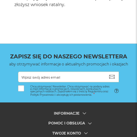
złożysz wniosek ratalny.
ZAPISZ SIĘ DO NASZEGO NEWSLETTERA
aby otrzymywać informacje o aktualnych promocjach i okazjach
SUBSKRYB
Chcę otrzymywać Newsletter. Chcę otrzymywać na podany adres
e-mail informacje o promocjach, nowościach, konkursach,
specjalnych rabatach. Zapoznałem się z treścią Regulaminu oraz
Polityki Prywatności i akceptuję ich postanowienia.
INFORMACJE
POMOC I OBSŁUGA
TWOJE KONTO