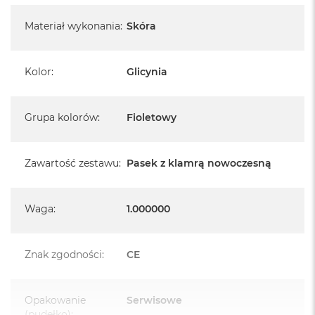
Materiał wykonania
:
Skóra
Kolor
:
Glicynia
Grupa kolorów
:
Fioletowy
Zawartość zestawu
:
Pasek z klamrą nowoczesną
Waga
:
1.000000
Znak zgodności
:
CE
Opakowanie
Serwisowe
(pudełko)
: