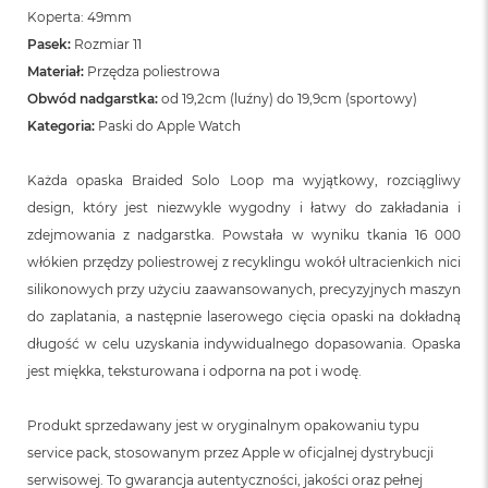
Koperta: 49mm
Pasek:
Rozmiar 11
Materiał:
Przędza poliestrowa
Obwód nadgarstka:
od 19,2cm (luźny) do 19,9cm (sportowy)
Kategoria:
Paski do Apple Watch
Każda opaska Braided Solo Loop ma wyjątkowy, rozciągliwy
design, który jest niezwykle wygodny i łatwy do zakładania i
zdejmowania z nadgarstka. Powstała w wyniku tkania 16 000
włókien przędzy poliestrowej z recyklingu wokół ultracienkich nici
silikonowych przy użyciu zaawansowanych, precyzyjnych maszyn
do zaplatania, a następnie laserowego cięcia opaski na dokładną
długość w celu uzyskania indywidualnego dopasowania. Opaska
jest miękka, teksturowana i odporna na pot i wodę.
Produkt sprzedawany jest w oryginalnym opakowaniu typu
service pack, stosowanym przez Apple w oficjalnej dystrybucji
serwisowej. To gwarancja autentyczności, jakości oraz pełnej