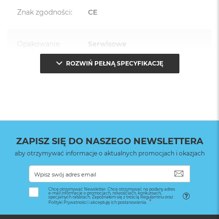
Znak zgodności
:
CE
Opakowanie
Serwisowe
(pudełko)
:
ROZWIŃ PEŁNĄ SPECYFIKACJĘ
ZAPISZ SIĘ DO NASZEGO NEWSLETTERA
aby otrzymywać informacje o aktualnych promocjach i okazjach
SUBSKRYB
Chcę otrzymywać Newsletter. Chcę otrzymywać na podany adres
e-mail informacje o promocjach, nowościach, konkursach,
specjalnych rabatach. Zapoznałem się z treścią Regulaminu oraz
Polityki Prywatności i akceptuję ich postanowienia.