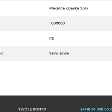
Pleciona opaska Solo
1.000000
CE
ko)
Serwisowe
TWOJE KONTO
(+48) 34 368 05 2