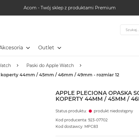
Acom - Twój sklep z produktami Premium
Szukaj
Akcesoria
Outlet
Watch
Paski do Apple Watch
do koperty 44mm / 45mm / 46mm / 49mm - rozmiar 12
APPLE PLECIONA OPASKA S
KOPERTY 44MM / 45MM / 46
Status produktu:
produkt niedostępny
Kod producenta: 923-07702
Kod dostawcy: MPC83