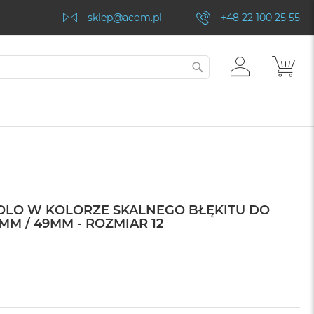
sklep@acom.pl
+48 22 100 25 55
ZALOGUJ
MÓJ
SZUKAJ
SIĘ
OLO W KOLORZE SKALNEGO BŁĘKITU DO
MM / 49MM - ROZMIAR 12