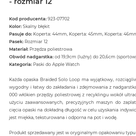
- rozmiar 12
Kod producenta:
923-07702
Kolor:
Skalny błękit
Pasuje do:
Koperta: 44mm, Koperta: 45mm, Koperta: 46m
Pasek:
Rozmiar 12
Materiał:
Przędza poliestrowa
Obwód nadgarstka:
od 19,9cm (luźny) do 20,6cm (sportow
Kategoria:
Paski do Apple Watch
Każda opaska Braided Solo Loop ma wyjątkowy, rozciągliwy
wygodny i łatwy do zakładania i zdejmowania z nadgarstka
000 włókien przędzy poliestrowej z recyklingu wokół ultrac
użyciu zaawansowanych, precyzyjnych maszyn do zaplat
cięcia opaski na dokładną długość w celu uzyskania indyw
jest miękka, teksturowana i odporna na pot i wodę.
Produkt sprzedawany jest w oryginalnym opakowaniu typu