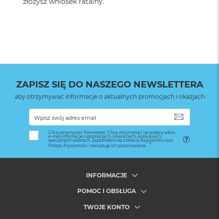
złożysz wniosek ratalny.
ZAPISZ SIĘ DO NASZEGO NEWSLETTERA
aby otrzymywać informacje o aktualnych promocjach i okazjach
SUBSKRYB
Chcę otrzymywać Newsletter. Chcę otrzymywać na podany adres
e-mail informacje o promocjach, nowościach, konkursach,
specjalnych rabatach. Zapoznałem się z treścią Regulaminu oraz
Polityki Prywatności i akceptuję ich postanowienia.
INFORMACJE
POMOC I OBSŁUGA
TWOJE KONTO