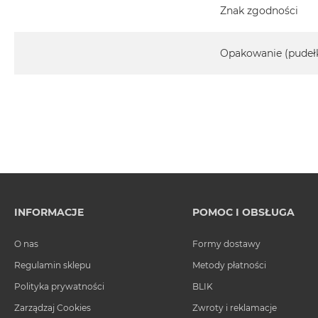
Znak zgodności
Opakowanie (pudeł
INFORMACJE
POMOC I OBSŁUGA
O nas
Formy dostawy
Regulamin sklepu
Metody płatności
Polityka prywatności
BLIK
Zarządzaj Cookies
Zwroty i reklamacje