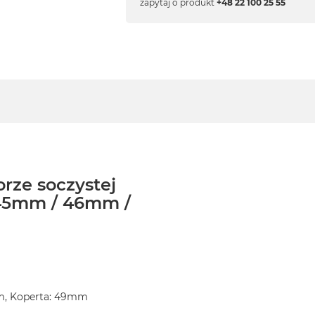
zapytaj o produkt
+48 22 100 25 55
orze soczystej
45mm / 46mm /
m, Koperta: 49mm