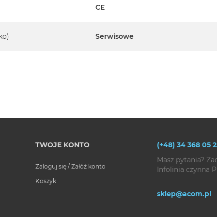
CE
ko)
Serwisowe
TWOJE KONTO
(+48) 34 368 05 2
Masz pytania? Za
Zaloguj się / Załóż konto
Infolinia czynna P
Koszyk
sklep@acom.pl