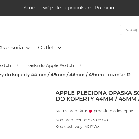
Acom - Twój sklep z produktami Premium
Szukaj
Akcesoria
Outlet
Watch
Paski do Apple Watch
ńczy do koperty 44mm / 45mm / 46mm / 49mm - rozmiar 12
APPLE PLECIONA OPASKA 
DO KOPERTY 44MM / 45MM /
Status produktu:
produkt niedostępny
Kod producenta: 923-08728
Kod dostawcy: MQYW3