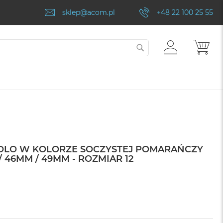
sklep@acom.pl
+48 22 100 25 55
ZALOGUJ
MÓJ
SZUKAJ
SIĘ
SOLO W KOLORZE SOCZYSTEJ POMARAŃCZY
 46MM / 49MM - ROZMIAR 12