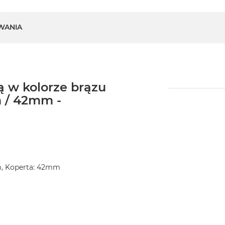
WANIA
 w kolorze brązu
 / 42mm -
m, Koperta: 42mm