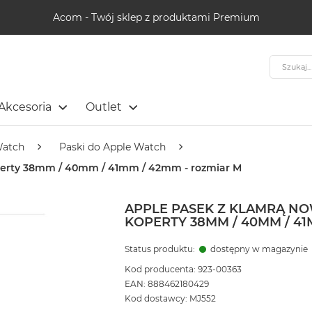
Acom - Twój sklep z produktami Premium
Szukaj
Akcesoria
Outlet
Watch
Paski do Apple Watch
perty 38mm / 40mm / 41mm / 42mm - rozmiar M
APPLE PASEK Z KLAMRĄ N
KOPERTY 38MM / 40MM / 41
Status produktu:
dostępny w magazynie
Kod producenta: 923-00363
EAN: 888462180429
Kod dostawcy: MJ552