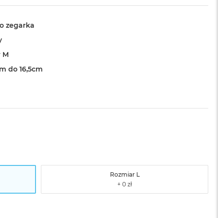
o zegarka
y
r M
cm do 16,5cm
Rozmiar L