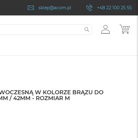
sklep@acom.pl
+48 22 100 25 55
ZALOGUJ
MÓJ
SZUKAJ
SIĘ
OWOCZESNĄ W KOLORZE BRĄZU DO
MM / 42MM - ROZMIAR M