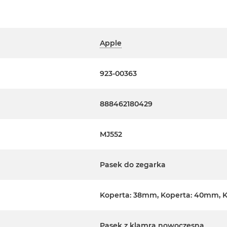
Apple
923-00363
888462180429
MJ552
Pasek do zegarka
Koperta: 38mm, Koperta: 40mm, 
Pasek z klamrą nowoczesną