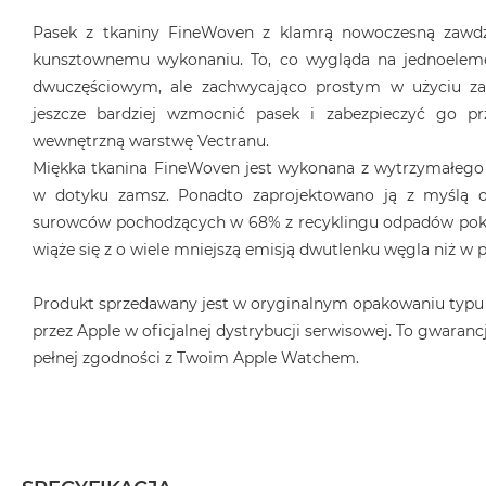
Pasek z tkaniny FineWoven z klamrą nowoczesną zawdz
kunsztownemu wykonaniu. To, co wygląda na jednoeleme
dwuczęściowym, ale zachwycająco prostym w użyciu z
jeszcze bardziej wzmocnić pasek i zabezpieczyć go pr
wewnętrzną warstwę Vectranu.
Miękka tkanina FineWoven jest wykonana z wytrzymałego
w dotyku zamsz. Ponadto zaprojektowano ją z myślą o
surowców pochodzących w 68% z recyklingu odpadów poko
wiąże się z o wiele mniejszą emisją dwutlenku węgla niż w
Produkt sprzedawany jest w oryginalnym opakowaniu typu
przez Apple w oficjalnej dystrybucji serwisowej. To gwarancj
pełnej zgodności z Twoim Apple Watchem.